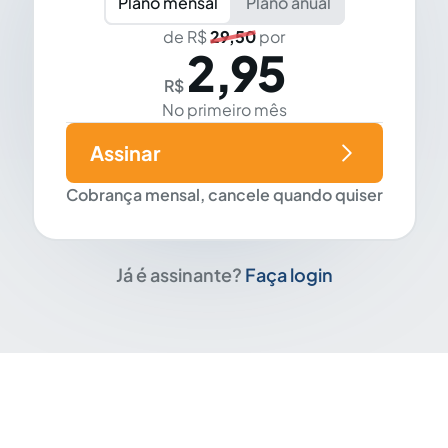
Plano mensal
Plano anual
de R$
29,50
por
2,95
R$
No primeiro mês
Assinar
Cobrança mensal, cancele quando quiser
Já é assinante?
Faça login