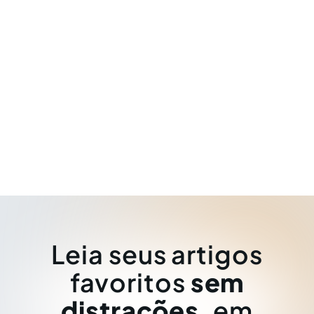
Leia seus artigos
favoritos
sem
distrações
, em