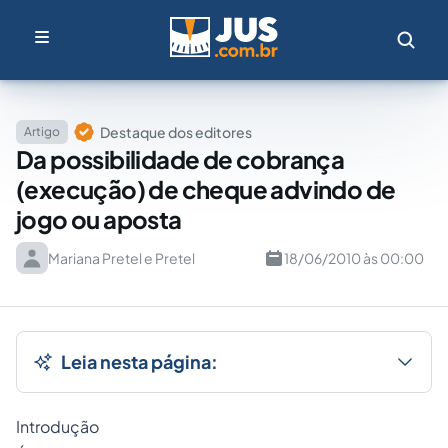
Destaque dos editores
Artigo
Da possibilidade de cobrança
(execução) de cheque advindo de
jogo ou aposta
Mariana Pretel e Pretel
18/06/2010 às 00:00
Leia nesta página:
Introdução