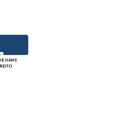
o
 DE HANS
IREITO