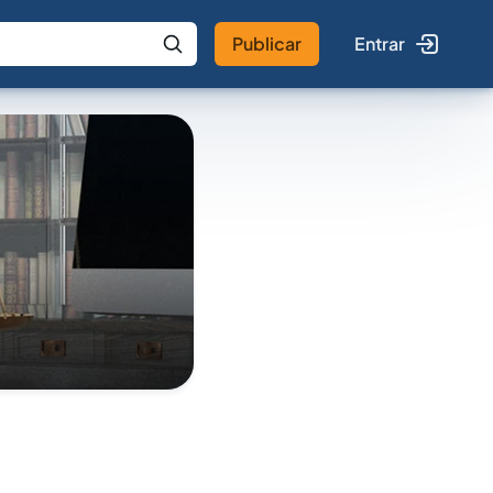
Publicar
Entrar
 IA
Buscar no Jus