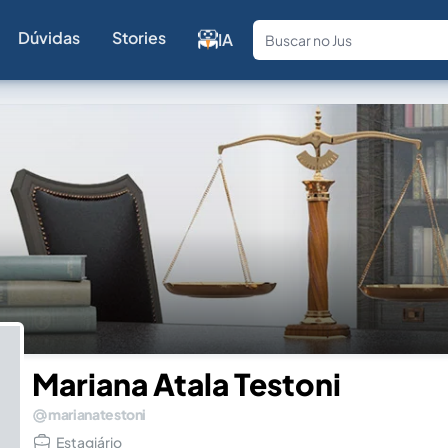
Dúvidas
Stories
IA
Fale com a
Mariana Atala Testoni
marianatestoni
Estagiário