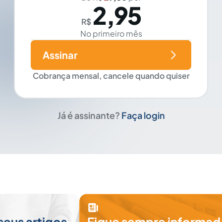
2,95
R$
No primeiro mês
Assinar
Cobrança mensal, cancele quando quiser
Já é assinante?
Faça login
seus artigos
Fique sempre informad