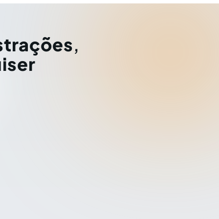
strações
,
iser