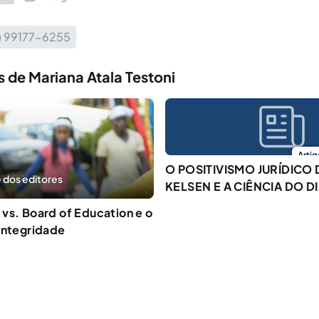
1) 99177-6255
 de Mariana Atala Testoni
Artig
O POSITIVISMO JURÍDICO
 dos editores
KELSEN E A CIÊNCIA DO D
vs. Board of Education e o
integridade