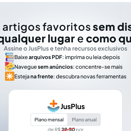
 artigos favoritos
sem di
qualquer lugar
e
como qu
Assine o JusPlus e tenha recursos exclusivos
Baixe
arquivos PDF
: imprima ou leia depois
Navegue
sem anúncios
: concentre-se mais
Esteja
na frente
: descubra novas ferramentas
JusPlus
Plano mensal
Plano anual
de R$
29,50
por