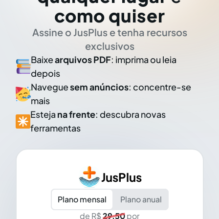
como quiser
Assine o JusPlus e tenha recursos
exclusivos
Baixe
arquivos PDF
: imprima ou leia
depois
Navegue
sem anúncios
: concentre-se
mais
Esteja
na frente
: descubra novas
ferramentas
JusPlus
Plano mensal
Plano anual
de R$
29,50
por