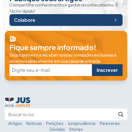
Compartilhe conhecimento e ganhe reconhecimento. É
fácil e rápido!
Colabore
Fique sempre informado!
Seja o primeiro a receber nossas novidades exclusivas e
recentes diretamente em sua caixa de entrada.
Inscrever
Artigos
·
Notícias
·
Petições
·
Jurisprudência
·
Pareceres
·
Fale com a IA
Buscar no Jus
Dúvidas
·
Stories