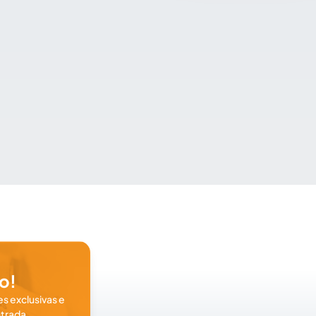
o!
s exclusivas e
trada.