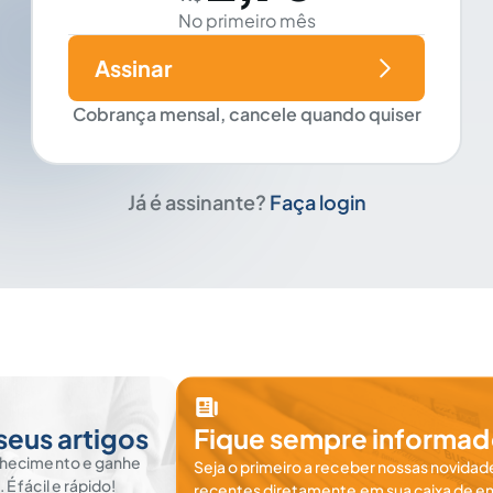
No primeiro mês
Assinar
Cobrança mensal, cancele quando quiser
Já é assinante?
Faça login
seus artigos
Fique sempre informad
nhecimento e ganhe
Seja o primeiro a receber nossas novidade
 fácil e rápido!
recentes diretamente em sua caixa de en