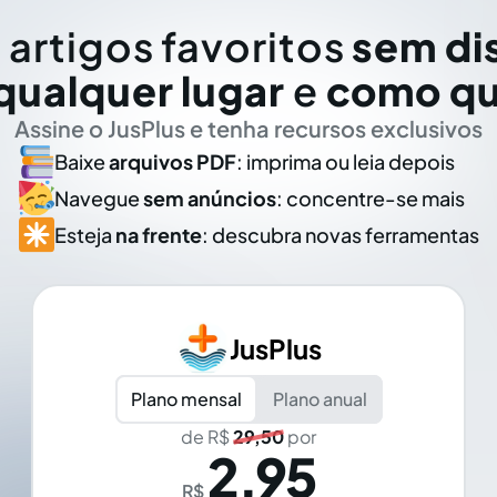
 artigos favoritos
sem di
qualquer lugar
e
como qu
Assine o JusPlus e tenha recursos exclusivos
Baixe
arquivos PDF
: imprima ou leia depois
Navegue
sem anúncios
: concentre-se mais
Esteja
na frente
: descubra novas ferramentas
JusPlus
Plano mensal
Plano anual
de R$
29,50
por
2,95
R$