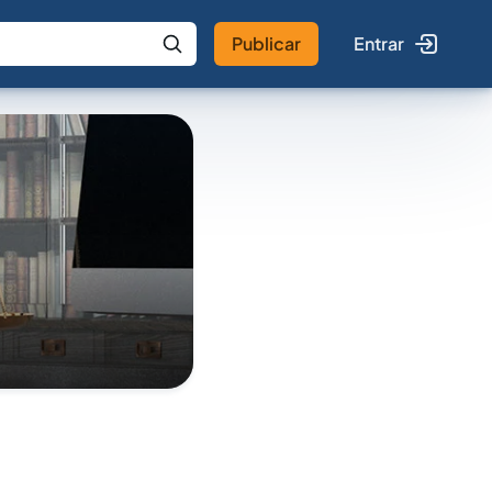
Publicar
Entrar
 IA
Buscar no Jus