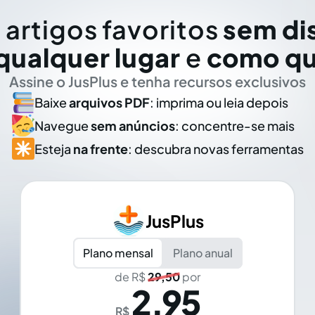
 artigos favoritos
sem di
qualquer lugar
e
como qu
Assine o JusPlus e tenha recursos exclusivos
Baixe
arquivos PDF
: imprima ou leia depois
Navegue
sem anúncios
: concentre-se mais
Esteja
na frente
: descubra novas ferramentas
JusPlus
Plano mensal
Plano anual
de R$
29,50
por
2,95
R$