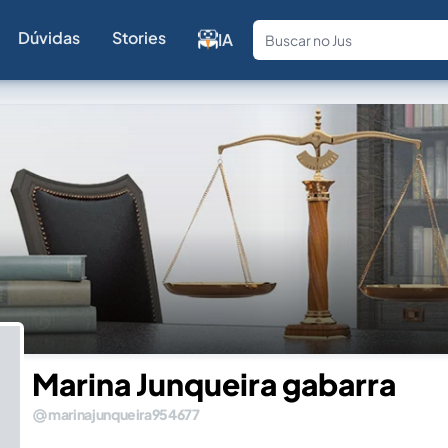
Dúvidas
Stories
IA
Fale com a
Marina Junqueira gabarra
marinajunqueira954677