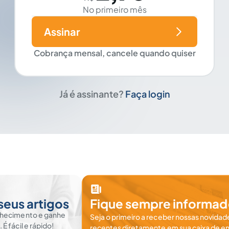
No primeiro mês
Assinar
Cobrança mensal, cancele quando quiser
Já é assinante?
Faça login
seus artigos
Fique sempre informad
nhecimento e ganhe
Seja o primeiro a receber nossas novidade
 fácil e rápido!
recentes diretamente em sua caixa de en