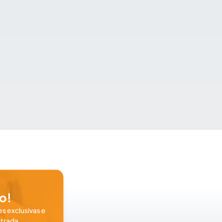
o!
s exclusivas e
trada.