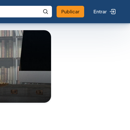
Publicar
Entrar
 IA
Buscar no Jus