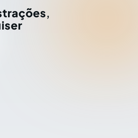
strações
,
iser