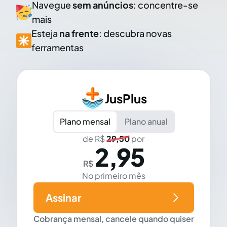
Navegue
sem anúncios
: concentre-se
mais
Esteja
na frente
: descubra novas
ferramentas
JusPlus
Plano mensal
Plano anual
de R$
29,50
por
2,95
R$
No primeiro mês
Assinar
Cobrança mensal, cancele quando quiser