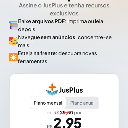
Assine o JusPlus e tenha recursos
exclusivos
Baixe
arquivos PDF
: imprima ou leia
depois
Navegue
sem anúncios
: concentre-se
mais
Esteja
na frente
: descubra novas
ferramentas
JusPlus
Plano mensal
Plano anual
de R$
29,50
por
2,95
R$