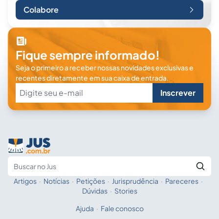
Colabore
Fique sempre informado!
Seja o primeiro a receber nossas novidades exclusivas e
recentes diretamente em sua caixa de entrada.
Inscrever
Artigos
·
Notícias
·
Petições
·
Jurisprudência
·
Pareceres
·
Fale com a IA
Buscar no Jus
Dúvidas
·
Stories
Ajuda
·
Fale conosco