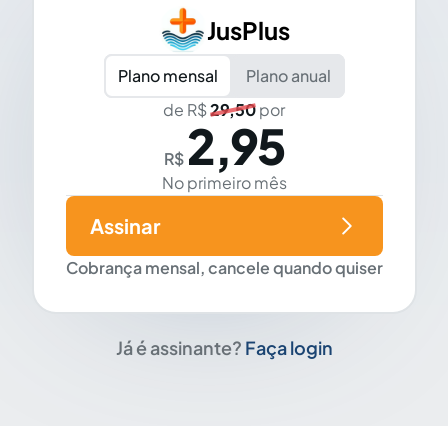
JusPlus
Plano mensal
Plano anual
de R$
29,50
por
2,95
R$
No primeiro mês
Assinar
Cobrança mensal, cancele quando quiser
Já é assinante?
Faça login