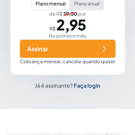
Plano mensal
Plano anual
de R$
29,50
por
2,95
R$
No primeiro mês
Assinar
Cobrança mensal, cancele quando quiser
Já é assinante?
Faça login