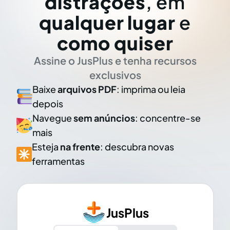
distrações
, em
qualquer lugar
e
como quiser
Assine o JusPlus e tenha recursos
exclusivos
Baixe
arquivos PDF
: imprima ou leia
depois
Navegue
sem anúncios
: concentre-se
mais
Esteja
na frente
: descubra novas
ferramentas
JusPlus