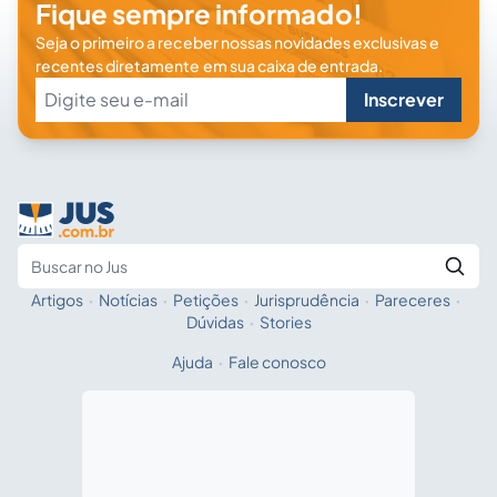
Fique sempre informado!
Seja o primeiro a receber nossas novidades exclusivas e
recentes diretamente em sua caixa de entrada.
Inscrever
Artigos
·
Notícias
·
Petições
·
Jurisprudência
·
Pareceres
·
Fale com a IA
Buscar no Jus
Dúvidas
·
Stories
Ajuda
·
Fale conosco