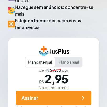
depois
Navegue
sem anúncios
: concentre-se
mais
Esteja
na frente
: descubra novas
ferramentas
JusPlus
Plano mensal
Plano anual
de R$
29,50
por
2,95
R$
No primeiro mês
Assinar