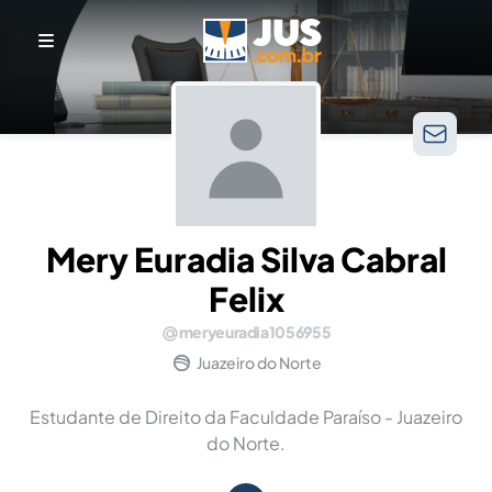
Mery Euradia Silva Cabral
Felix
meryeuradia1056955
Juazeiro do Norte
Estudante de Direito da Faculdade Paraíso - Juazeiro
do Norte.