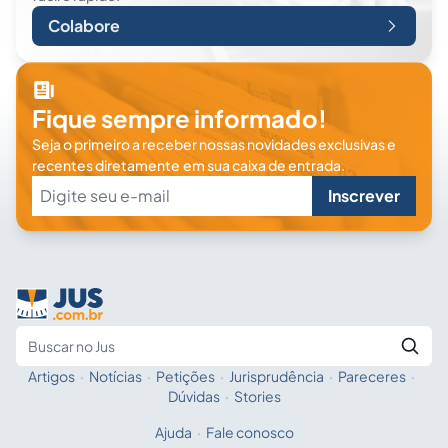
Colabore
Fique sempre informado!
Seja o primeiro a receber nossas novidades exclusivas e
recentes diretamente em sua caixa de entrada.
Inscrever
Artigos
·
Notícias
·
Petições
·
Jurisprudência
·
Pareceres
·
Fale com a IA
Buscar no Jus
Dúvidas
·
Stories
Ajuda
·
Fale conosco