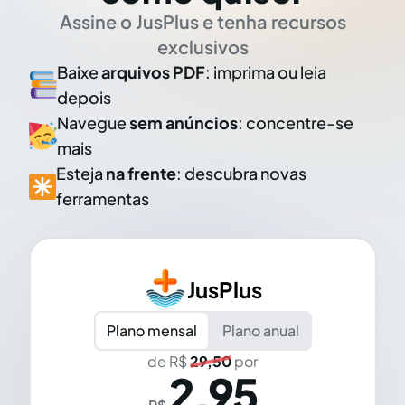
Assine o JusPlus e tenha recursos
exclusivos
Baixe
arquivos PDF
: imprima ou leia
depois
Navegue
sem anúncios
: concentre-se
mais
Esteja
na frente
: descubra novas
ferramentas
JusPlus
Plano mensal
Plano anual
de R$
29,50
por
2,95