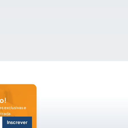
o!
s exclusivas e
trada.
Inscrever