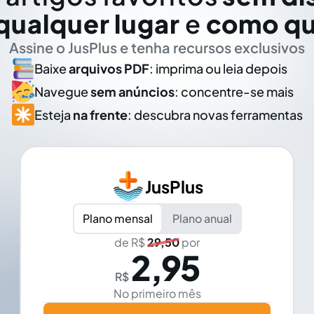
qualquer lugar
e
como qu
Assine o JusPlus e tenha recursos exclusivos
Baixe
arquivos PDF
: imprima ou leia depois
Navegue
sem anúncios
: concentre-se mais
Esteja
na frente
: descubra novas ferramentas
JusPlus
Plano mensal
Plano anual
de R$
29,50
por
2,95
R$
No primeiro mês