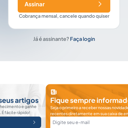
Assinar
Cobrança mensal, cancele quando quiser
Já é assinante?
Faça login
seus artigos
Fique sempre informad
nhecimento e ganhe
Seja o primeiro a receber nossas novidade
 fácil e rápido!
recentes diretamente em sua caixa de en