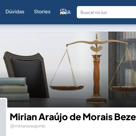
Dúvidas
Stories
IA
Fale com a
Mirian Araújo de Morais Beze
mirianaraujomb