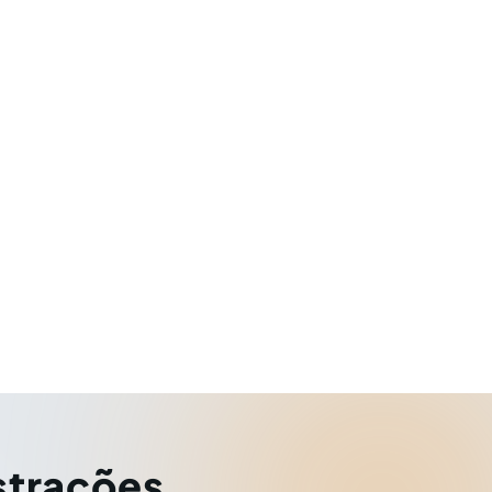
strações
,