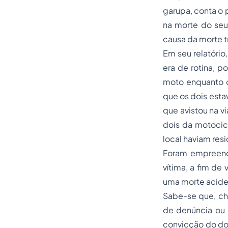
garupa, conta o 
na morte do seu 
causa da morte 
Em seu relatório
era de rotina, p
moto enquanto o
que os dois est
que avistou na v
dois da motocicl
local haviam res
Foram empreendi
vítima, a fim de 
uma morte aciden
Sabe-se que, ch
de denúncia ou 
convicção do
do