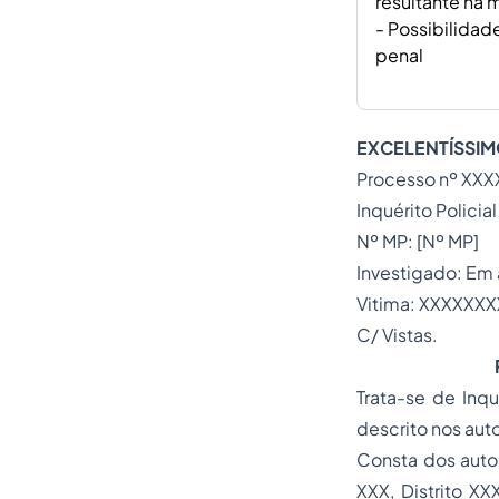
resultante na 
- Possibilidad
penal
EXCELENTÍSSIM
Processo nº XXX
Inquérito Polici
Nº MP: [Nº MP]
Investigado: Em
Vitima: XXXXXX
C/ Vistas.
Trata-se de Inqu
descrito nos auto
Consta dos autos
XXX, Distrito XX