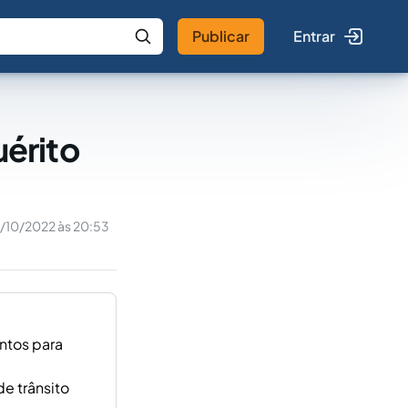
Publicar
Entrar
 IA
Buscar no Jus
érito
/10/2022 às 20:53
ntos para
de trânsito