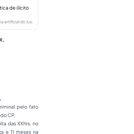
ca de ilícito
artificial do Jus.
X,
L
riminal pelo fato
, do CP.
ta das XXhrs, no
os e 11 meses na