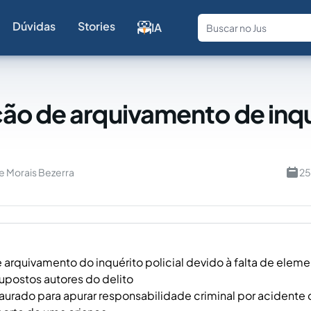
Dúvidas
Stories
IA
Fale com a
o de arquivamento de inqu
de Morais Bezerra
25
arquivamento do inquérito policial devido à falta de eleme
supostos autores do delito
staurado para apurar responsabilidade criminal por acidente 