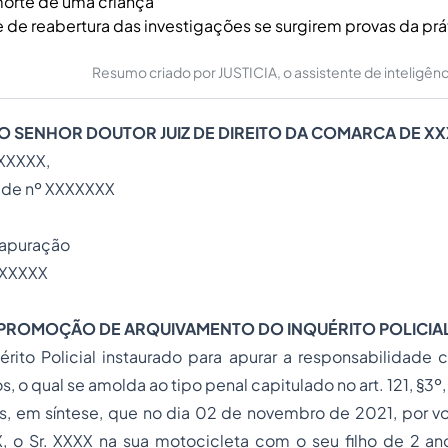
morte de uma criança
e de reabertura das investigações se surgirem provas da práti
Resumo criado por JUSTICIA, o assistente de inteligência 
O SENHOR DOUTOR JUIZ DE DIREITO DA COMARCA DE XX
XXXXX,
al de nº XXXXXXX
 apuração
XXXXXX
PROMOÇÃO DE ARQUIVAMENTO DO INQUÉRITO POLICIA
érito Policial instaurado para apurar a responsabilidade c
s, o qual se amolda ao tipo penal capitulado no art. 121, §3º
, em síntese, que no dia 02 de novembro de 2021, por vol
X, o Sr. XXXX na sua motocicleta com o seu filho de 2 an