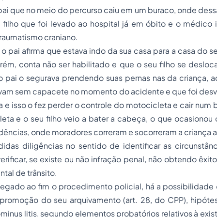
pai que no meio do percurso caiu em um buraco, onde dess
filho que foi levado ao hospital já em óbito e o médico 
traumatismo craniano.
, o pai afirma que estava indo da sua casa para a casa do s
orém, conta não ser habilitado e que o seu filho se deslo
 pai o segurava prendendo suas pernas nas da criança, ac
avam sem capacete no momento do acidente e que foi desv
ia e isso o fez perder o controle do motocicleta e cair num 
eta e o seu filho veio a bater a cabeça, o que ocasionou 
idências, onde moradores correram e socorreram a criança at
das diligências no sentido de identificar as circunstân
verificar, se existe ou não infração penal, não obtendo êxit
tal de trânsito.
egado ao fim o procedimento policial, há a possibilidade
promoção do seu arquivamento (art. 28, do CPP), hipót
minus litis
, segundo elementos probatórios relativos à exis