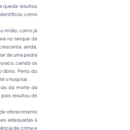
a queda resultou
identificou como
eu irmão, como já
cava no tanque da
rescenta, ainda,
iar de uma pedra
buraco, caindo os
o óbito. Perto do
é o hospital.
cias da morte da
o pois resultou de
 de oferecimento
eses adequadas à
tência de crime e