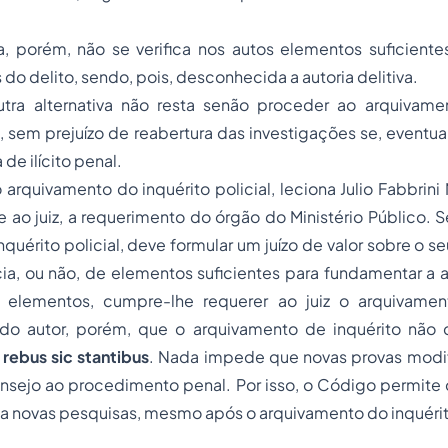
 porém, não se verifica nos autos elementos suficientes 
do delito, sendo, pois, desconhecida a autoria delitiva.
tra alternativa não resta senão proceder ao arquivam
al, sem prejuízo de reabertura das investigações se, eventu
 de ilícito penal.
arquivamento do inquérito policial, leciona Julio Fabbrin
 ao juiz, a requerimento do órgão do Ministério Público. 
nquérito policial, deve formular um juízo de valor sobre o 
ncia, ou não, de elementos suficientes para fundamentar a
 elementos, cumpre-lhe requerer ao juiz o arquivamen
rido autor, porém, que
o arquivamento de inquérito não c
a
rebus sic stantibus
. Nada impede que novas provas modi
nsejo ao procedimento penal. Por isso, o Código permite 
 a novas pesquisas, mesmo após o arquivamento do inquéri