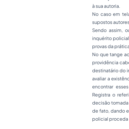
à sua autoria.
No caso em tela,
supostos autores 
Sendo assim, ou
inquérito polici
provas da prática
No que tange ao 
providência cabe
destinatário do i
avaliar a existê
encontrar esses
Registra o refe
decisão tomad
de fato, dando e
policial proceda