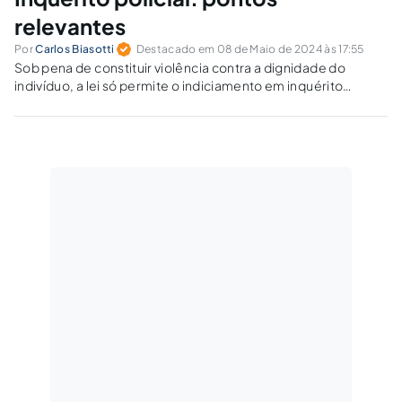
relevantes
Por
Carlos Biasotti
Destacado em 08 de Maio de 2024 às 17:55
Sob pena de constituir violência contra a dignidade do
indivíduo, a lei só permite o indiciamento em inquérito
policial em face de prova cabal da existência do crime e de
indícios veementes de sua autoria.