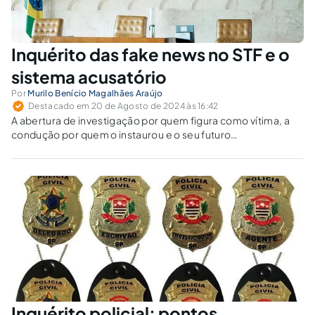
Inquérito das fake news no STF e o
sistema acusatório
Por
Murilo Benício Magalhães Araújo
Destacado em 20 de Agosto de 2024 às 16:42
A abertura de investigação por quem figura como vítima, a
condução por quem o instaurou e o seu futuro
processamento no mesmo órgão nos levam a questionar a
postura do STF no famigerado inquérito das fake news.
Inquérito policial: pontos