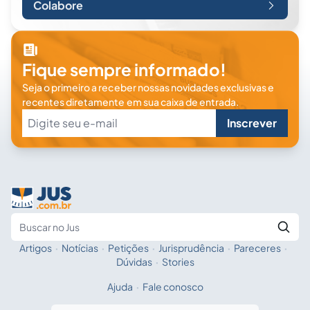
Colabore
Fique sempre informado!
Seja o primeiro a receber nossas novidades exclusivas e
recentes diretamente em sua caixa de entrada.
Inscrever
Artigos
·
Notícias
·
Petições
·
Jurisprudência
·
Pareceres
·
Fale com a IA
Buscar no Jus
Dúvidas
·
Stories
Ajuda
·
Fale conosco