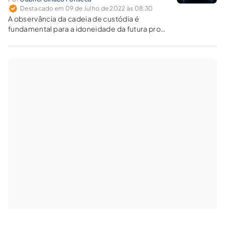
Destacado em 09 de Julho de 2022 às 08:30
A observância da cadeia de custódia é
fundamental para a idoneidade da futura prova
penal e para permitir que a Justiça seja feita
sem interferência de provas ilícitas.