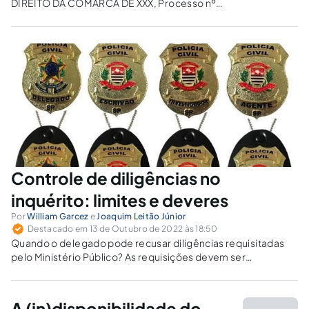
DIREITO DA COMARCA DE XXX, Processo nº
XXXXXXXX, Inquérito Policial de nº XXXXXXX Nº
MP: [Nº MP] Investigado: Em apuração Vitima:
XXXXXXXXXXXX C/ Vistas. PROMOÇÃO DE
ARQUIVAMENTO DO INQUÉRITO POLICIAL
Trata-se de Inquérito Policial instaurado...
Controle de diligências no
inquérito: limites e deveres
Por
William Garcez
e
Joaquim Leitão Júnior
Destacado em 13 de Outubro de 2022 às 18:50
Quando o delegado pode recusar diligências requisitadas
pelo Ministério Público? As requisições devem ser
fundamentadas, imprescindíveis, pertinentes, realizadas no
momento certo e dirigidas ao detentor da informação que
se pretende obter.
A (in)disponibilidade do