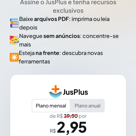
Assine o JusPlus e tenha recursos
exclusivos
Baixe
arquivos PDF
: imprima ou leia
depois
Navegue
sem anúncios
: concentre-se
mais
Esteja
na frente
: descubra novas
ferramentas
JusPlus
Plano mensal
Plano anual
de R$
29,50
por
2,95
R$