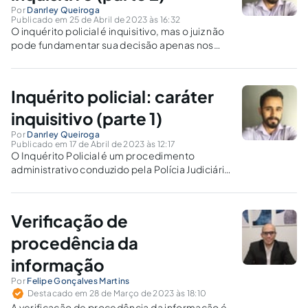
Por
Danrley Queiroga
Publicado em 25 de Abril de 2023 às 16:32
O inquérito policial é inquisitivo, mas o juiz não
pode fundamentar sua decisão apenas nos
elementos colhidos nele, exceto em casos de
provas cautelares, não repetíveis e
antecipadas.
Inquérito policial: caráter
inquisitivo (parte 1)
Por
Danrley Queiroga
Publicado em 17 de Abril de 2023 às 12:17
O Inquérito Policial é um procedimento
administrativo conduzido pela Polícia Judiciária
para coletar elementos que provem a infração
penal e sua autoria. É inquisitivo e não exige
contraditório e ampla defesa.
Verificação de
procedência da
informação
Por
Felipe Gonçalves Martins
Destacado em 28 de Março de 2023 às 18:10
A verificação de procedência da informação é