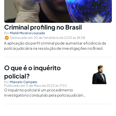
Criminal profiling no Brasil
Por
Maitê Moreira Louzada
Destacado em 20 de Setembro de 2023 às 18:08
A aplicação do perfil criminal pode aumentar eficiência da
polícia judiciária na resolução de investigações no Brasil.
O que é o inquérito
policial?
Por
Marcelo Campelo
Publicado em 11 de Maio de 2023 às 17:53
O inquérito policial é um procedimento
investigatório conduzido pela polícia judiciária
para apurar a ocorrência de crimes e
identificar seus autores. Ele é regulamentado
pelo Código de Processo Penal (CPP) e é uma
das etapas do processo penal.ConceitoDe