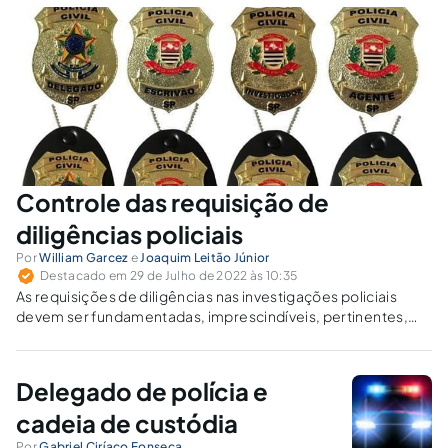
policial e a atribuição investigativa.
Controle das requisição de
diligências policiais
Por
William Garcez
e
Joaquim Leitão Júnior
Destacado em 29 de Julho de 2022 às 10:35
As requisições de diligências nas investigações policiais
devem ser fundamentadas, imprescindíveis, pertinentes,
realizadas no momento certo e dirigidas ao detentor da
informação que se pretende obter.
Delegado de polícia e
cadeia de custódia
Por
Gabriel Ciríaco Fonseca