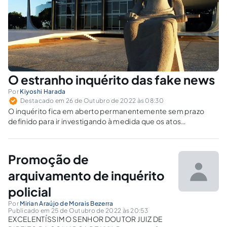
O estranho inquérito das fake news
Por
Kiyoshi Harada
Destacado em 26 de Outubro de 2022 às 08:30
O inquérito fica em aberto permanentemente sem prazo
definido para ir investigando à medida que os atos
infracionais vão acontecendo ao longo do tempo.
Promoção de
arquivamento de inquérito
policial
Por
Mirian Araújo de Morais Bezerra
Publicado em 25 de Outubro de 2022 às 20:53
EXCELENTÍSSIMO SENHOR DOUTOR JUIZ DE