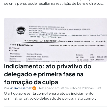
de uma pena, pode resultar na restrição de bens e direitos
do investigado, afetando severamente uma parcela de seus
direitos fundamentais.
Indiciamento: ato privativo do
delegado e primeira fase na
formação da culpa
Por
William Garcez
Destacado em 30 de Julho de 2022 às 11:30
O artigo apresenta como tema o ato de indiciamento
criminal, privativo do delegado de polícia, visto como
primeira manifestação oficial do Estado sobre o fato
delituoso, abordando também o conceito de autoridade