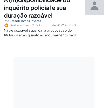
inquérito policial e sua
duração razoável
Por
Rafael Moraes Tavares
Destacado em 12 de Outubro de 2022 às 16:40
Não é razoável aguardar a provocação do
titular da ação quanto ao arquivamento para
um futuro trancamento do inquérito policial
pela autoridade judicial, já que o delegado de
tem autonomia enquanto único titular do
inquérito policial.