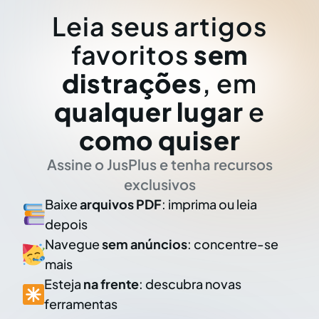
Leia seus artigos
favoritos
sem
distrações
, em
qualquer lugar
e
como quiser
Assine o JusPlus e tenha recursos
exclusivos
Baixe
arquivos PDF
: imprima ou leia
depois
Navegue
sem anúncios
: concentre-se
mais
Esteja
na frente
: descubra novas
ferramentas