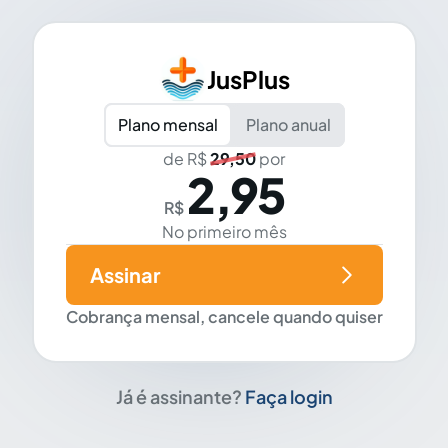
JusPlus
Plano mensal
Plano anual
de R$
29,50
por
2,95
R$
No primeiro mês
Assinar
Cobrança mensal, cancele quando quiser
Já é assinante?
Faça login