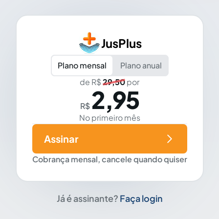
JusPlus
Plano mensal
Plano anual
de R$
29,50
por
2,95
R$
No primeiro mês
Assinar
Cobrança mensal, cancele quando quiser
Já é assinante?
Faça login