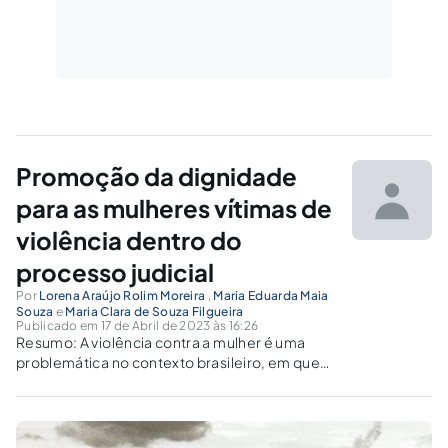
Promoção da dignidade
para as mulheres vítimas de
violência dentro do
processo judicial
Por
Lorena Araújo Rolim Moreira
,
Maria Eduarda Maia
Souza
e
Maria Clara de Souza Filgueira
Publicado em 17 de Abril de 2023 às 16:26
Resumo: A violência contra a mulher é uma
problemática no contexto brasileiro, em que
as vítimas recorrem aos meios legais em busca
de assegurar a sua integridade, porém quando
se é analisada a conjuntura da reivindicação na
seara processual, encontra-se...