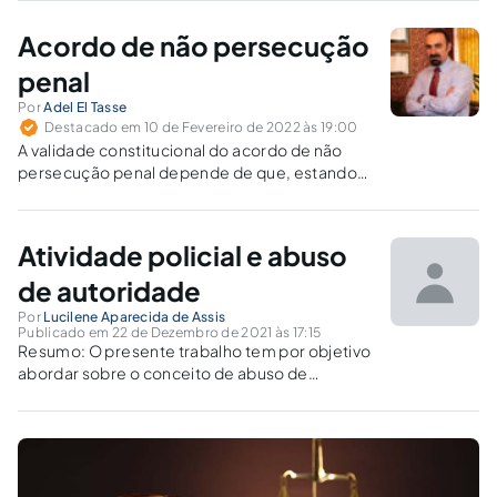
Autoridade por meio da recente Lei nº 14.321,
de 31 de março de 2019.
Acordo de não persecução
penal
Por
Adel El Tasse
Destacado em 10 de Fevereiro de 2022 às 19:00
A validade constitucional do acordo de não
persecução penal depende de que, estando
preenchidos os requisitos, a sua proposição
seja um direito subjetivo do investigado.
Atividade policial e abuso
de autoridade
Por
Lucilene Aparecida de Assis
Publicado em 22 de Dezembro de 2021 às 17:15
Resumo: O presente trabalho tem por objetivo
abordar sobre o conceito de abuso de
autoridade em relação a atividade policial
militar. Abordando o conceito de abuso de
autoridade e como esse interfere na atuação
da Polícia Militar, pois com o...