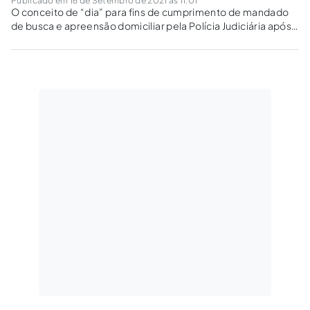
Publicado em 16 de Setembro de 2021 às 11:01
O conceito de “dia” para fins de cumprimento de mandado
de busca e apreensão domiciliar pela Polícia Judiciária após
o advento da Lei Federal nº 13.869/2019: das 5h (cinco horas)
às 21h (vinte e uma horas).