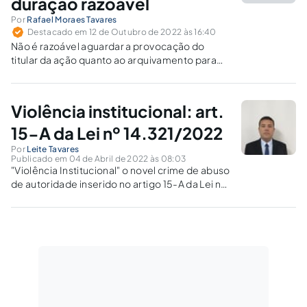
duração razoável
Por
Rafael Moraes Tavares
Destacado em 12 de Outubro de 2022 às 16:40
Não é razoável aguardar a provocação do
titular da ação quanto ao arquivamento para
um futuro trancamento do inquérito policial
pela autoridade judicial, já que o delegado de
tem autonomia enquanto único titular do
Violência institucional: art.
inquérito policial.
15-A da Lei nº 14.321/2022
Por
Leite Tavares
Publicado em 04 de Abril de 2022 às 08:03
"Violência Institucional" o novel crime de abuso
de autoridade inserido no artigo 15-A da Lei nº
13.869/19 pela Lei nº 14.321/22, implicações
aos agentes públicos e os efeitos colaterais da
não intervenção do legislador nas demais
causas da revitimização