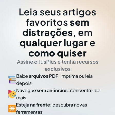
Leia seus artigos
favoritos
sem
distrações
, em
qualquer lugar
e
como quiser
Assine o JusPlus e tenha recursos
exclusivos
Baixe
arquivos PDF
: imprima ou leia
depois
Navegue
sem anúncios
: concentre-se
mais
Esteja
na frente
: descubra novas
ferramentas