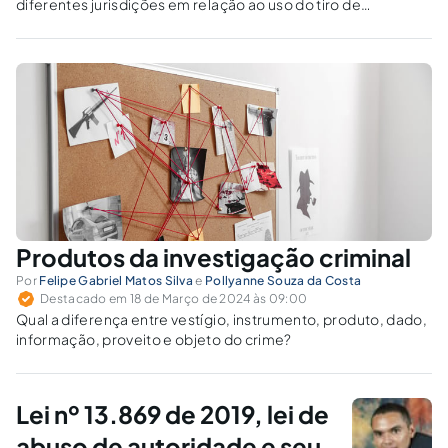
diferentes jurisdições em relação ao uso do tiro de
advertência, destacando as políticas de treinamento,
supervisão e responsabilização dos agentes na sua
aplicação.
Produtos da investigação criminal
Por
Felipe Gabriel Matos Silva
e
Pollyanne Souza da Costa
Destacado em 18 de Março de 2024 às 09:00
Qual a diferença entre vestígio, instrumento, produto, dado,
informação, proveito e objeto do crime?
Lei nº 13.869 de 2019, lei de
abuso de autoridade e seu