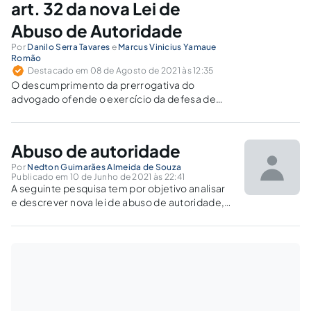
art. 32 da nova Lei de
Abuso de Autoridade
Por
Danilo Serra Tavares
e
Marcus Vinicius Yamaue
Romão
Destacado em 08 de Agosto de 2021 às 12:35
O descumprimento da prerrogativa do
advogado ofende o exercício da defesa de
seu cliente de forma plena, além de poder
ensejar o cometimento do crime previsto no
art. 32 da Lei 13.869/2019.
Abuso de autoridade
Por
Nedton Guimarães Almeida de Souza
Publicado em 10 de Junho de 2021 às 22:41
A seguinte pesquisa tem por objetivo analisar
e descrever nova lei de abuso de autoridade,
tendo como parâmetro de análise a atividade
policial, bem como as possíveis dificuldades
que o servidor público poder enfrentar, no
desenvolvimento do seu ofíci