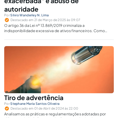
exacerbada" e abuso de
autoridade
Por
Silvio Wanderley N. Lima
Destacado em 21 de Março de 2025 às 09:07
O artigo 36 da Lei nº 13.869/2019 criminaliza a
indisponibilidade excessiva de ativos financeiros. Como
definir "extrapolar exacerbadamente" sem ferir a segurança
jurídica?
Tiro de advertência
Por
Stephane Maria Santos Oliveira
Destacado em 01 de Abril de 2024 às 22:00
Analisamos as práticas e regulamentações adotadas por