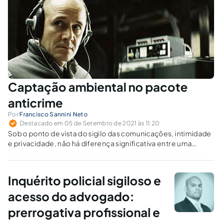
Captação ambiental no pacote
anticrime
Por
Francisco Sannini Neto
Destacado em 05 de Setembro de 2021 às 11:20
Sob o ponto de vista do sigilo das comunicações, intimidade
e privacidade, não há diferença significativa entre uma
situação em que o próprio interlocutor faz o registro da
comunicação (gravação ambiental) ou se vale do apoio
técnico de terceiros para essa finalidade (escuta ambiental).
Inquérito policial sigiloso e
acesso do advogado:
prerrogativa profissional e