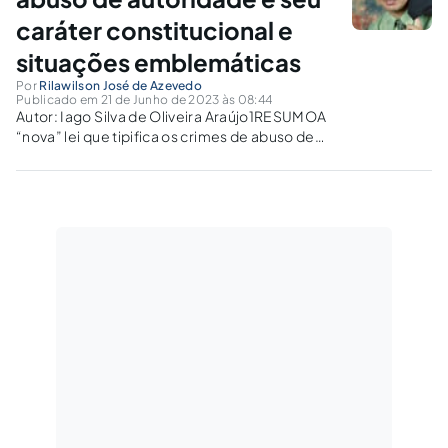
caráter constitucional e
situações emblemáticas
Por
Rilawilson José de Azevedo
Publicado em 21 de Junho de 2023 às 08:44
Autor: Iago Silva de Oliveira Araújo1RESUMOA
“nova” lei que tipifica os crimes de abuso de
autoridade, Lei nº 13.869 de 2019, revogou
uma da década de 1960, portanto, ainda
oriunda do período do regime militar. Esta
encontrava-se obsoleta tanto por...