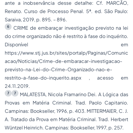
ante a inobservância desse detalhe: Cf. MARCÃO,
Renato. Curso de Processo Penal. 5ª. ed. São Paulo:
Saraiva, 2019, p. 895. – 896.
6
CRIME de embaraçar investigação previsto na lei
do crime organizado não é restrito à fase do inquérito.
Disponível em
https://www.stj.jus.br/sites/portalp/Paginas/Comunic
acao/Noticias/Crime-de-embaracar-investigacao-
previsto-na-Lei-do-Crime-Organizado-nao-e-
restrito-a-fase-do-inquerito.aspx , acesso em
24.11.2019.
7
7
MALATESTA, Nicola Framarino Dei. A Lógica das
Provas em Matéria Criminal. Trad. Paolo Capitanio.
Campinas: Bookseller, 1996, p. 403. MITTERMAIER, C. J.
A. Tratado da Prova em Matéria Criminal. Trad. Herbert
Wüntzel Heinrich. Campinas: Bookseller, 1997, p. 257.