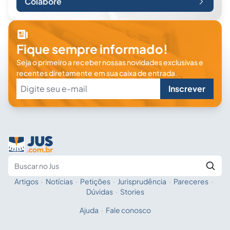
Colabore
Fique sempre informado!
Seja o primeiro a receber nossas novidades exclusivas e
recentes diretamente em sua caixa de entrada.
Inscrever
Artigos
·
Notícias
·
Petições
·
Jurisprudência
·
Pareceres
·
Fale com a IA
Buscar no Jus
Dúvidas
·
Stories
Ajuda
·
Fale conosco