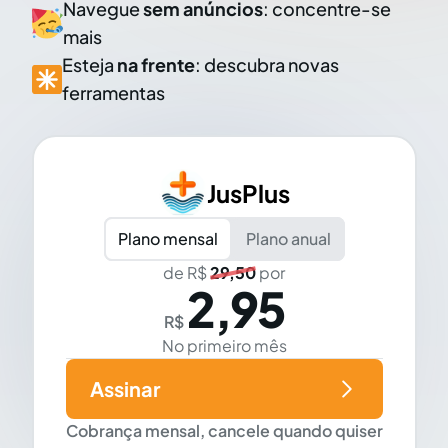
Navegue
sem anúncios
: concentre-se
mais
Esteja
na frente
: descubra novas
ferramentas
JusPlus
Plano mensal
Plano anual
de R$
29,50
por
2,95
R$
No primeiro mês
Assinar
Cobrança mensal, cancele quando quiser