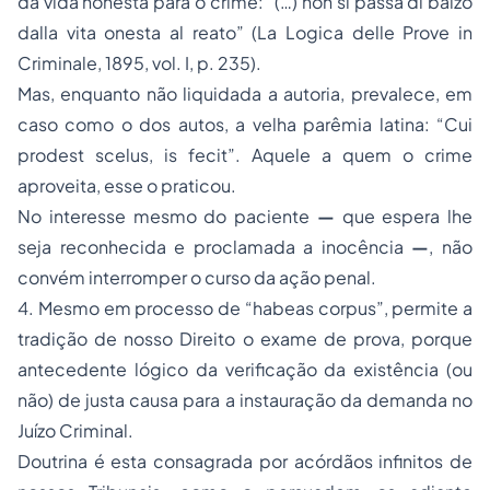
da vida honesta para o crime:
“(…) non si passa di balzo
dalla vita onesta al reato”
(La Logica delle Prove in
Criminale
, 1895, vol. I, p. 235).
Mas, enquanto não liquidada a autoria, prevalece, em
caso como o dos autos, a velha parêmia latina:
“Cui
prodest scelus, is fecit”.
Aquele a quem o crime
aproveita, esse o praticou.
No interesse mesmo do paciente
—
que espera lhe
seja reconhecida e proclamada a inocência
—
, não
convém interromper o curso da ação penal.
4. Mesmo em processo de
“habeas corpus”
, permite a
tradição de nosso Direito o exame de prova, porque
antecedente lógico da verificação da existência (ou
não) de justa causa para a instauração da demanda no
Juízo Criminal.
Doutrina é esta consagrada por acórdãos infinitos de