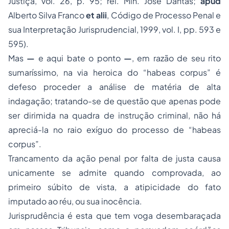
Justiça
, vol. 26, p. 95; rel. Min. José Dantas;
apud
Alberto Silva Franco
et alii
,
Código de Processo Penal e
sua Interpretação Jurisprudencial
, 1999, vol. I, pp. 593 e
595).
Mas
—
e aqui bate o ponto
—
, em razão de seu rito
sumaríssimo, na via heroica do
“habeas corpus”
é
defeso proceder a análise de matéria de alta
indagação; tratando-se de questão que apenas pode
ser dirimida na quadra de instrução criminal, não há
apreciá-la no raio exíguo do processo de
“habeas
corpus”
.
Trancamento da ação penal por falta de justa causa
unicamente se admite quando comprovada, ao
primeiro súbito de vista, a atipicidade do fato
imputado ao réu, ou sua inocência.
Jurisprudência é esta que tem voga desembaraçada