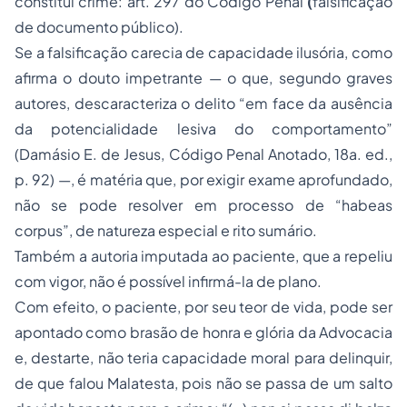
constitui crime:
art. 297 do Código Penal
(
falsificação
de documento público).
Se a falsificação carecia de capacidade ilusória, como
afirma o douto impetrante — o que, segundo graves
autores, descaracteriza o delito
“em face da ausência
da potencialidade lesiva do comportamento”
(Damásio E. de Jesus,
Código Penal Anotado
, 18a. ed.,
p. 92) —, é matéria que, por exigir exame aprofundado,
não se pode resolver em processo de
“habeas
corpus”
, de natureza especial e rito sumário.
Também a autoria imputada ao paciente, que a repeliu
com vigor, não é possível infirmá-la de plano.
Com efeito, o paciente, por seu teor de vida, pode ser
apontado como brasão de honra e glória da Advocacia
e, destarte, não teria capacidade moral para delinquir,
de que falou Malatesta, pois não se passa de um salto