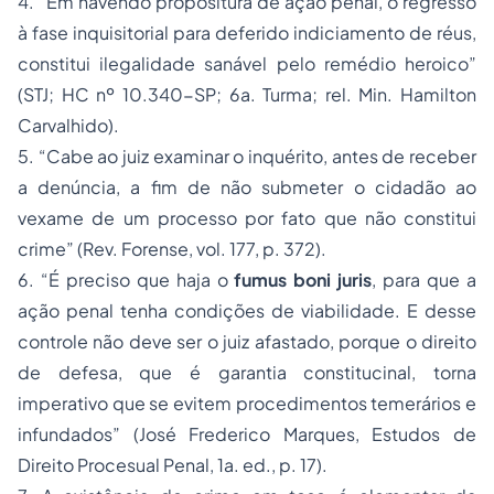
4.
“Em havendo propositura de ação penal, o regresso
à fase inquisitorial para deferido indiciamento de réus,
constitui ilegalidade sanável pelo remédio heroico”
(STJ;
HC nº 10.340-SP;
6a. Turma; rel. Min. Hamilton
Carvalhido).
5.
“Cabe ao juiz examinar o inquérito, antes de receber
a denúncia, a fim de não submeter o cidadão ao
vexame de um processo por fato que não constitui
crime” (Rev. Forense,
vol. 177, p. 372).
6.
“É preciso que haja o
fumus boni juris
, para que a
ação penal tenha condições de viabilidade. E desse
controle não deve ser o juiz afastado, porque o direito
de defesa, que é garantia constitucinal, torna
imperativo que se evitem procedimentos temerários e
infundados”
(José Frederico Marques,
Estudos de
Direito Procesual Penal,
1a. ed., p. 17).