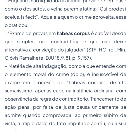
– Enquanto não liquidada a autoria, prevalece, em caso
como o dos autos, a velha parêmia latina:
“Cui prodest
scelus, is fecit”
. Aquele a quem o crime aproveita, esse
o praticou.
–
“Exame de provas em
habeas corpus
é cabível desde
que simples, não contraditória e que não deixe
alternativa à convicção do julgador”
(STF;
HC
; rel. Min.
Clóvis Ramalhete;
DJU
18.9.81, p. 9.157).
– Matéria de alta indagação, como a que entende com
o elemento moral do crime
(dolo)
, é insuscetível de
exame em processo de
“habeas corpus”
, de rito
sumaríssimo; apenas cabe na instância ordinária, com
observância da regra do contraditório. Trancamento de
ação penal por falta de justa causa unicamente se
admite quando comprovada, ao primeiro súbito de
vista, a atipicidade do fato imputado ao réu, ou a sua