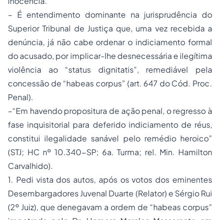
inocência.
– É entendimento dominante na jurisprudência do
Superior Tribunal de Justiça que, uma vez recebida a
denúncia, já não cabe ordenar o indiciamento formal
do acusado, por implicar-lhe desnecessária e ilegítima
violência ao
“status dignitatis”
, remediável pela
concessão de
“habeas corpus” (art. 647 do Cód. Proc.
Penal)
.
–
“Em havendo propositura de ação penal, o regresso à
fase inquisitorial para deferido indiciamento de réus,
constitui ilegalidade sanável pelo remédio heroico”
(STJ;
HC nº 10.340-SP
; 6a. Turma; rel. Min. Hamilton
Carvalhido).
1. Pedi vista dos autos, após os votos dos eminentes
Desembargadores Juvenal Duarte (Relator) e Sérgio Rui
(2º Juiz), que denegavam a ordem de
“habeas corpus”