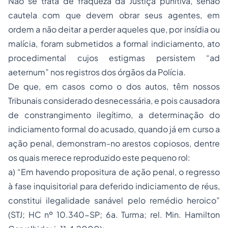
Não se trata de fraqueza da Justiça punitiva, senão
cautela com que devem obrar seus agentes, em
ordem a não deitar a perder aqueles que, por insídia ou
malícia, foram submetidos a formal indiciamento, ato
procedimental cujos estigmas persistem
“ad
aeternum”
nos registros dos órgãos da Polícia.
De que, em casos como o dos autos, têm nossos
Tribunais considerado desnecessária, e pois causadora
de constrangimento ilegítimo, a determinação do
indiciamento formal do acusado, quando já em curso a
ação penal, demonstram-no arestos copiosos, dentre
os quais merece reproduzido este pequeno rol:
a) “Em havendo propositura de ação penal, o regresso
à fase inquisitorial para deferido indiciamento de réus,
constitui ilegalidade sanável pelo remédio heroico”
(STJ;
HC nº 10.340-SP
; 6a. Turma; rel. Min. Hamilton