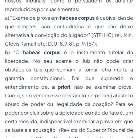
nossos Tribunais, como o persuadem os adiante
reproduzidos por suas ementas:
a) “Exame de prova em
habeas corpus
é cabível desde
que simples, não contraditória e que não deixe
alternativa à convicção do julgador”
(STF;
HC
; rel. Min.
Clóvis Ramalhete;
DJU
18.9.81, p. 9.157);
b) “O
habeas corpus
é o instrumento tutelar da
liberdade. No seu exame o Juiz não pode criar
obstáculos tais que venham a tornar letra morta a
garantia constitucional. Daí que superado o
entendimento de,
a priori
, não se examinar prova.
Como, sem vencer esse obstáculo, se poderá afastar o
abuso de poder ou ilegalidade da coação? Para se
poder concluir sobre a tipicidade ou não do fato é, em
certa medida, indispensável examinar a prova em que
se baseia a acusação”
(Revista do Superior Tribunal de