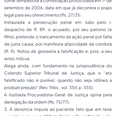
tornar tempestiva a contestação protocolada em
1º de
setembro de 2006
, data em que já decorrera o prazo
legal para seu oferecimento (fls. 27/31).
Instaurada a persecução penal em Juízo pelo r.
despacho de fl. 89, o acusado, por seu patrono (e
filho), pretende o trancamento da ação penal por falta
de justa causa, por manifesta atipicidade da conduta
(fl. 9). Notou de grosseira a falsificação e, pois, a seu
aviso, inócua.
Alega ainda, com fundamento na jurisprudência do
Colendo Superior Tribunal de Justiça, que o
“ato
falsificado não é punível, quando não seja idôneo a
produzir prejuízo”
(Rev. Tribs.
, vol. 354, p. 555).
A ilustrada Procuradoria-Geral de Justiça opina pela
denegação da ordem (fls. 75/77).
3. A denúncia imputa ao paciente fato que em tese