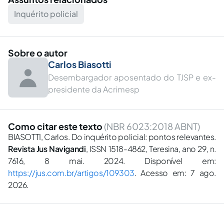
Inquérito policial
Sobre o autor
Carlos Biasotti
Desembargador aposentado do TJSP e ex-
presidente da Acrimesp
Como citar este texto
(NBR 6023:2018 ABNT)
BIASOTTI, Carlos. Do inquérito policial: pontos relevantes.
Revista Jus Navigandi
, ISSN 1518-4862, Teresina, ano 29, n.
7616, 8 mai. 2024. Disponível em:
https://jus.com.br/artigos/109303
. Acesso em: 7 ago.
2026.