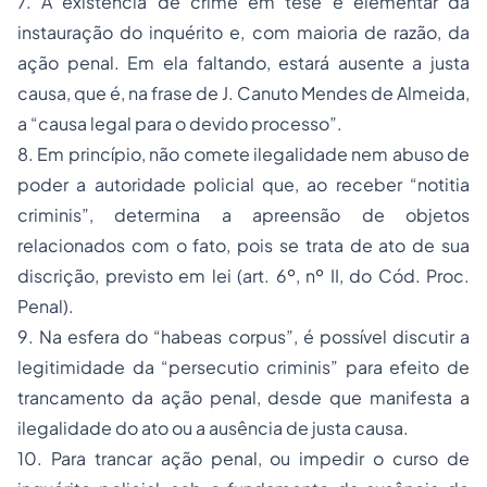
7. A existência de crime em tese é elementar da
instauração do inquérito e, com maioria de razão, da
ação penal. Em ela faltando, estará ausente a justa
causa, que é, na frase de J. Canuto Mendes de Almeida,
a
“causa legal para o devido processo”
.
8. Em princípio, não comete ilegalidade nem abuso de
poder a autoridade policial que, ao receber
“notitia
criminis”,
determina a apreensão de objetos
relacionados com o fato, pois se trata de ato de sua
discrição, previsto em lei
(art. 6º, nº II, do Cód. Proc.
Penal).
9. Na esfera do
“habeas corpus”,
é possível discutir a
legitimidade da
“persecutio criminis”
para efeito de
trancamento da ação penal, desde que manifesta a
ilegalidade do ato ou a ausência de justa causa.
10. Para trancar ação penal, ou impedir o curso de