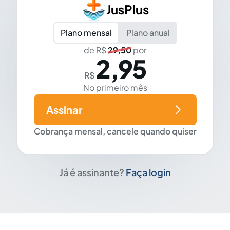
JusPlus
Plano mensal
Plano anual
de R$
29,50
por
2,95
R$
No primeiro mês
Assinar
Cobrança mensal, cancele quando quiser
Já é assinante?
Faça login