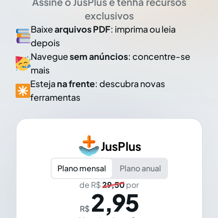
Assine o JusPlus e tenha recursos
exclusivos
Baixe
arquivos PDF
: imprima ou leia
depois
Navegue
sem anúncios
: concentre-se
mais
Esteja
na frente
: descubra novas
ferramentas
JusPlus
Plano mensal
Plano anual
de R$
29,50
por
2,95
R$