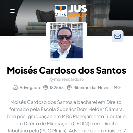
Moisés Cardoso dos Santos
moisescardoso
Advogado
182563
Ribeirão das Neves - MG
Moisés Cardoso dos Santos é bacharel em Direito,
formado pela Escola Superior Dom Helder Câmara.
Tem pós-graduação em MBA Planejamento Tributário,
em Direito de Mineração (CEDIN) e em Direito
Tributário pela (PUC Minas). Advogado com mais de 7