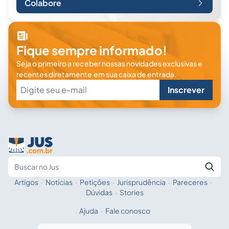
Colabore
Fique sempre informado!
Seja o primeiro a receber nossas novidades exclusivas e
recentes diretamente em sua caixa de entrada.
Inscrever
Artigos
·
Notícias
·
Petições
·
Jurisprudência
·
Pareceres
·
Fale com a IA
Buscar no Jus
Dúvidas
·
Stories
Ajuda
·
Fale conosco