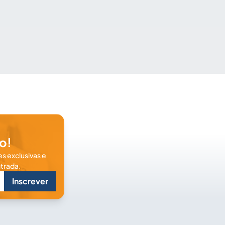
o!
s exclusivas e
trada.
Inscrever