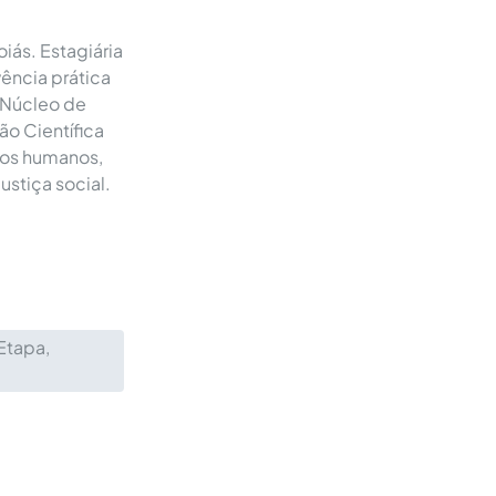
iás. Estagiária
vência prática
 (Núcleo de
ão Científica
tos humanos,
stiça social.
Etapa,