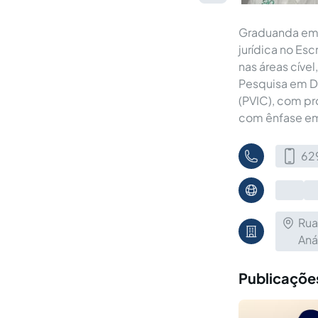
Graduanda em D
jurídica no Es
nas áreas cíve
Pesquisa em Di
(PVIC), com pr
com ênfase em 
62
Rua
Aná
Publicações