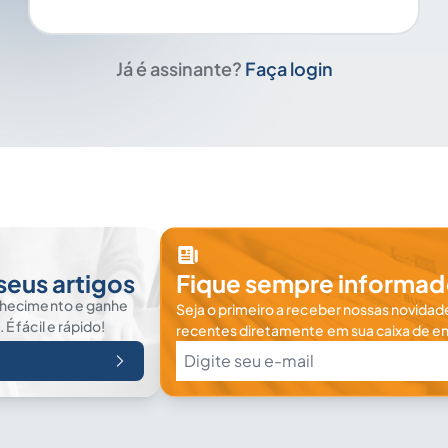
Já é assinante?
Faça login
seus artigos
Fique sempre informad
nhecimento e ganhe
Seja o primeiro a receber nossas novidade
 fácil e rápido!
recentes diretamente em sua caixa de en