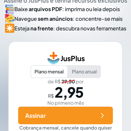
Assine o JusPlus e tenha recursos exclusivos
Baixe
arquivos PDF
: imprima ou leia depois
Navegue
sem anúncios
: concentre-se mais
Esteja
na frente
: descubra novas ferramentas
JusPlus
Plano mensal
Plano anual
de R$
29,50
por
2,95
R$
No primeiro mês
Assinar
Cobrança mensal, cancele quando quiser