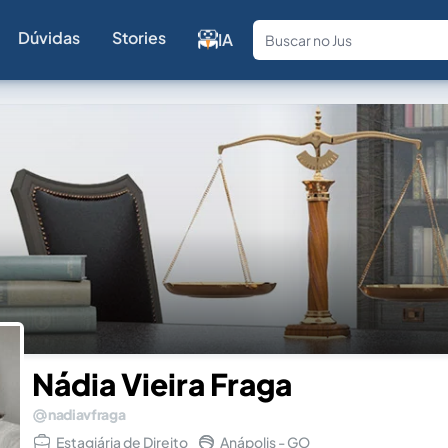
Dúvidas
Stories
IA
Fale com a
Nádia Vieira Fraga
nadiavfraga
Estagiária de Direito
Anápolis - GO