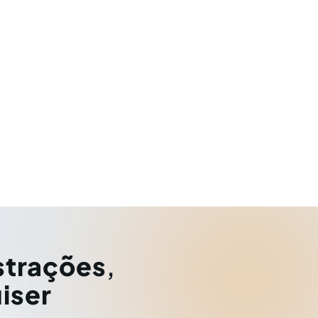
strações
,
iser