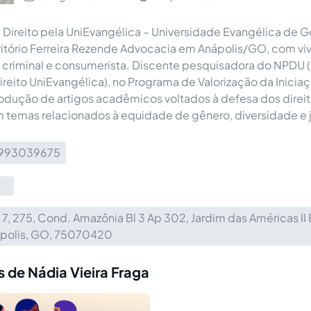
ireito pela UniEvangélica – Universidade Evangélica de Go
critório Ferreira Rezende Advocacia em Anápolis/GO, com vi
l, criminal e consumerista. Discente pesquisadora do NPDU
reito UniEvangélica), no Programa de Valorização da Iniciaç
odução de artigos acadêmicos voltados à defesa dos direi
temas relacionados à equidade de gênero, diversidade e ju
993039675
 7, 275, Cond. Amazônia Bl 3 Ap 302, Jardim das Américas II 
polis, GO, 75070420
 de Nádia Vieira Fraga