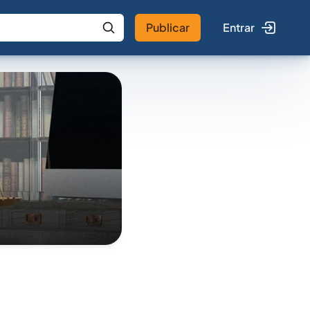
Publicar
Entrar
 IA
Buscar no Jus