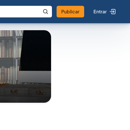
Publicar
Entrar
 IA
Buscar no Jus