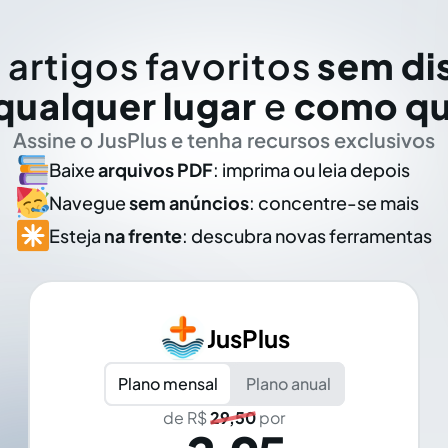
 artigos favoritos
sem di
qualquer lugar
e
como qu
Assine o JusPlus e tenha recursos exclusivos
Baixe
arquivos PDF
: imprima ou leia depois
Navegue
sem anúncios
: concentre-se mais
Esteja
na frente
: descubra novas ferramentas
JusPlus
Plano mensal
Plano anual
de R$
29,50
por