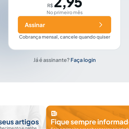
2,95
R$
No primeiro mês
Assinar
Cobrança mensal, cancele quando quiser
Já é assinante?
Faça login
seus artigos
Fique sempre informad
nhecimento e ganhe