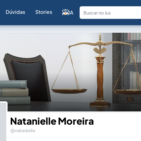
Dúvidas
Stories
IA
Fale com a
Natanielle Moreira
natanielle