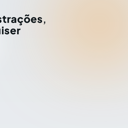
strações
,
iser