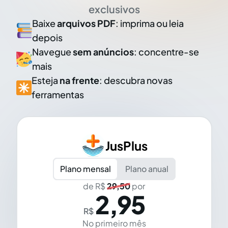
exclusivos
Baixe
arquivos PDF
: imprima ou leia
depois
Navegue
sem anúncios
: concentre-se
mais
Esteja
na frente
: descubra novas
ferramentas
JusPlus
Plano mensal
Plano anual
de R$
29,50
por
2,95
R$
No primeiro mês