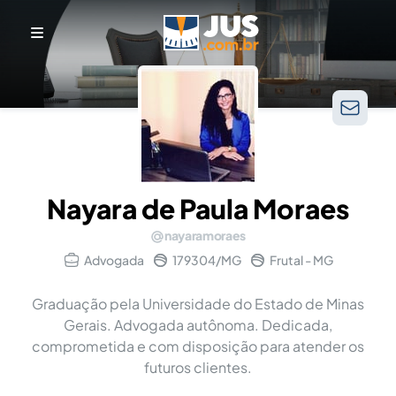
Nayara de Paula Moraes
nayaramoraes
Advogada
179304/MG
Frutal - MG
Graduação pela Universidade do Estado de Minas
Gerais. Advogada autônoma. Dedicada,
comprometida e com disposição para atender os
futuros clientes.