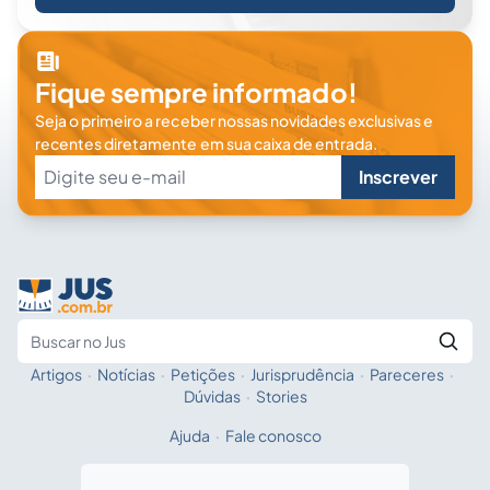
Fique sempre informado!
Seja o primeiro a receber nossas novidades exclusivas e
recentes diretamente em sua caixa de entrada.
Inscrever
Artigos
·
Notícias
·
Petições
·
Jurisprudência
·
Pareceres
·
Fale com a IA
Buscar no Jus
Dúvidas
·
Stories
Ajuda
·
Fale conosco