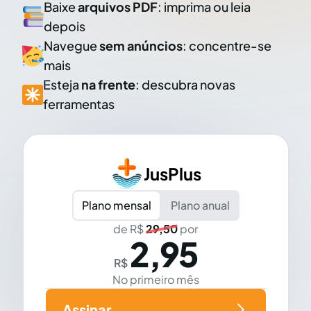
Baixe
arquivos PDF
: imprima ou leia
depois
Navegue
sem anúncios
: concentre-se
mais
Esteja
na frente
: descubra novas
ferramentas
JusPlus
Plano mensal
Plano anual
de R$
29,50
por
2,95
R$
No primeiro mês
Assinar