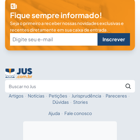
Fique sempre informado!
Seja o primeiro a receber nossas novidades exclusivas e
recentes diretamente em sua caixa de entrada.
Inscrever
Artigos
·
Notícias
·
Petições
·
Jurisprudência
·
Pareceres
·
Fale com a IA
Buscar no Jus
Dúvidas
·
Stories
Ajuda
·
Fale conosco