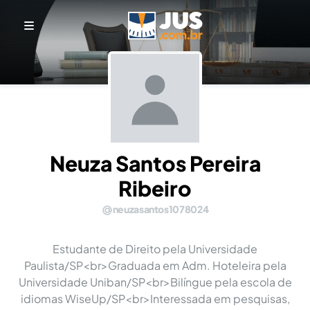
Neuza Santos Pereira
Ribeiro
neuzasantos1078024
Estudante de Direito pela Universidade
Paulista/SP<br>Graduada em Adm. Hoteleira pela
Universidade Uniban/SP<br>Bilíngue pela escola de
idiomas WiseUp/SP<br>Interessada em pesquisas,