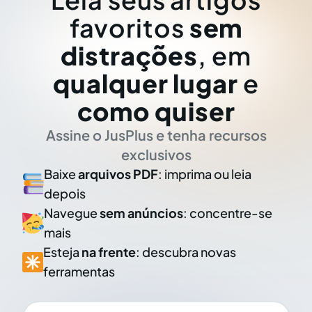
favoritos
sem
distrações
, em
qualquer lugar
e
como quiser
Assine o JusPlus e tenha recursos
exclusivos
Baixe
arquivos PDF
: imprima ou leia
depois
Navegue
sem anúncios
: concentre-se
mais
Esteja
na frente
: descubra novas
ferramentas