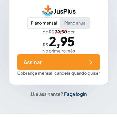
JusPlus
Plano mensal
Plano anual
de R$
29,50
por
2,95
R$
No primeiro mês
Assinar
Cobrança mensal, cancele quando quiser
Já é assinante?
Faça login