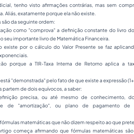
icial, tenho visto afirmações contrárias, mas sem comp
a. Aliás, exatamente porque ela não existe.
s são da seguinte ordem:
ização como "comprova" a definição constante do livro do
no seu importante livro de Matemática Financeira.
o existe por o cálculo do Valor Presente se faz aplicand
xponenciais.
ação porque a TIR-Taxa Interna de Retorno aplica a t
 está "demonstrada" pelo fato de que existe a expressão (1+
 partem de dois equívocos, a saber:
efinição precisa, ou até mesmo de conhecimento, d
o" e de "amortização", ou plano de pagamento de
 fórmulas matemáticas que não dizem respeito ao que pret
artigo começa afirmando que fórmulas matemáticas são