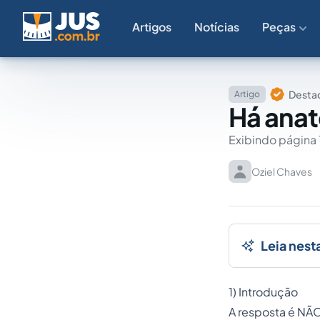
Artigos
Notícias
Peças
Destaq
Artigo
Há anat
Exibindo página 
Oziel Chaves
Leia nest
1) Introdução
A resposta é NÃO