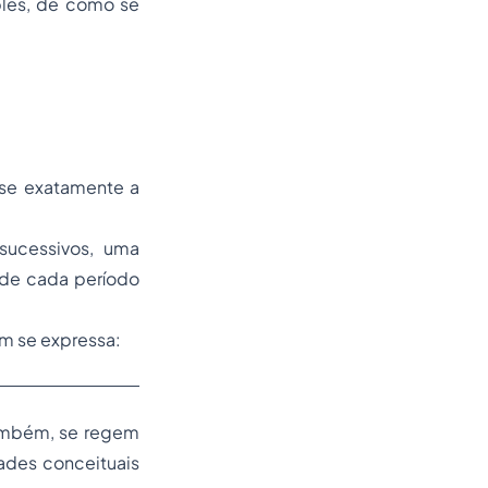
ples, de como se
-se exatamente a
sucessivos, uma
 de cada período
im se expressa:
também, se regem
dades conceituais