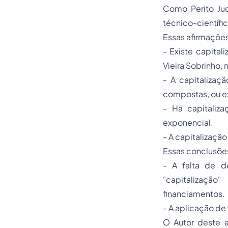
Como Perito Jud
técnico-científic
Essas afirmaçõe
- Existe capital
Vieira Sobrinho, 
- A capitalizaçã
compostas, ou e
- Há capitaliz
exponencial.
- A capitalização
Essas conclusões
- A falta de d
"capitalizaçã
financiamentos.
- A aplicação de
O Autor deste 