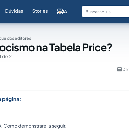
Dúvidas
Stories
IA
Fale com a
ue dos editores
ocismo na Tabela Price?
1 de 2
01/
a página:
. Como demonstrarei a seguir.