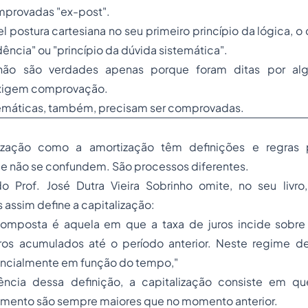
mprovadas "ex-post".
 postura cartesiana no seu primeiro princípio da lógica,
dência" ou "princípio da dúvida sistemática".
não são verdades apenas porque foram ditas por al
exigem comprovação.
emáticas, também, precisam ser comprovadas.
lização como a amortização têm definições e regras 
ue não se confundem. São processos diferentes.
 Prof. José Dutra Vieira Sobrinho omite, no seu livro
 assim define a capitalização:
composta é aquela em que a taxa de juros incide sobre o 
ros acumulados até o período anterior. Neste regime de
encialmente em função do tempo,"
cia dessa definição, a capitalização consiste em q
ento são sempre maiores que no momento anterior.