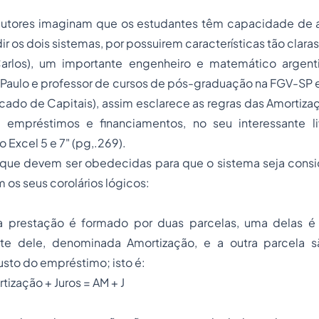
utores imaginam que os estudantes têm capacidade de an
r os dois sistemas, por possuirem características tão claras
arlos), um importante engenheiro e matemático argent
.Paulo e professor de cursos de pós-graduação na FGV-SP 
rcado de Capitais), assim esclarece as regras das Amortiza
empréstimos e financiamentos, no seu interessante li
 Excel 5 e 7" (pg,.269).
 que devem ser obedecidas para que o sistema seja con
 os seus corolários lógicos:
a prestação é formado por duas parcelas, uma delas é
rte dele, denominada Amortização, e a outra parcela 
sto do empréstimo; isto é:
tização + Juros = AM + J