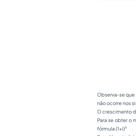
Observa-se que t
não ocorre nos s
O crescimento do
Para se obter o m
n
fórmula (1+i)