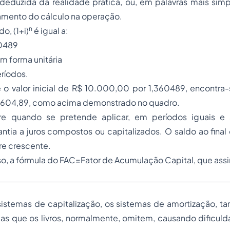
 deduzida da realidade prática, ou, em palavras mais sim
mento do cálculo na operação.
n
o, (1+i)
é igual a:
0489
 em forma unitária
ríodos.
e o valor inicial de R$ 10.000,00 por 1,360489, encontra
3.604,89, como acima demonstrado no quadro.
 quando se pretende aplicar, em períodos iguais e 
tia a juros compostos ou capitalizados. O saldo ao final
e crescente.
so, a fórmula do FAC=Fator de Acumulação Capital, que ass
istemas de capitalização, os sistemas de amortização, 
ias que os livros, normalmente, omitem, causando dificul