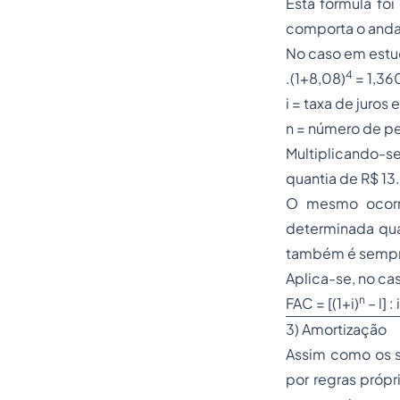
Esta fórmula foi
comporta o anda
No caso em estud
4
.(1+8,08)
= 1,36
i = taxa de juros
n = número de pe
Multiplicando-s
quantia de R$ 1
O mesmo ocorre
determinada quan
também é sempr
Aplica-se, no ca
n
FAC = [(1+i)
– l] : i
3) Amortização
Assim como os s
por regras própr