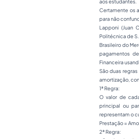
aos estudantes.
Certamente os a
para não confundi
Lapponi (Juan C
Politécnica de S
Brasileiro do Me
pagamentos de 
Financeira usando
São duas regras
amortização, com
1ª Regra:
O valor de cad
principal ou pa
representam o cu
Prestação = Amor
2ª Regra: