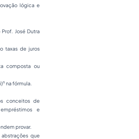
rovação lógica e
 Prof. José Dutra
o taxas de juros
axa composta ou
n
i)
na fórmula.
os conceitos de
 empréstimos e
endem provar.
 abstrações que