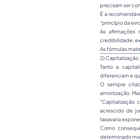
precisam ser co
É a recomendável
"princípio da evi
As afirmações 
credibilidade; 
As fórmulas mat
2) Capitalização
Tanto a capita
diferenciam e q
O sempre citado
amortização. Mas
"Capitalização 
acrescido de ju
taxavaria expon
Como consequên
determinado mom