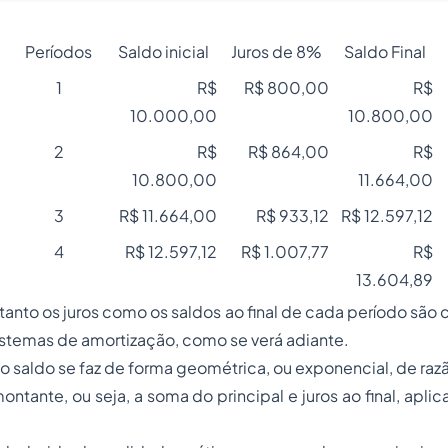
Períodos
Saldo inicial
Juros de 8%
Saldo Final
1
R$
R$ 800,00
R$
10.000,00
10.800,00
2
R$
R$ 864,00
R$
10.800,00
11.664,00
3
R$ 11.664,00
R$ 933,12
R$ 12.597,12
4
R$ 12.597,12
R$ 1.007,77
R$
13.604,89
anto os juros como os saldos ao final de cada período são 
istemas de amortização, como se verá adiante.
 saldo se faz de forma geométrica, ou exponencial, de razã
ontante, ou seja, a soma do principal e juros ao final, apl