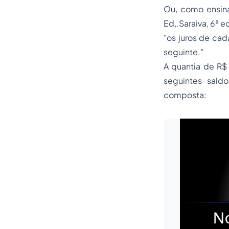
Ou, como ensina
Ed,.Saraiva, 6ª ed
"os juros de cad
seguinte."
A quantia de R$
seguintes sald
composta: