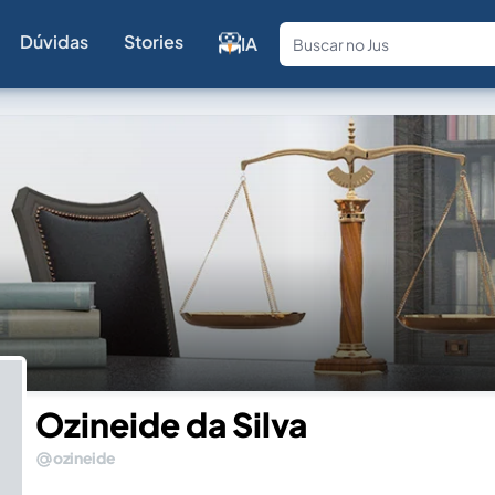
Dúvidas
Stories
IA
Fale com a
Ozineide da Silva
ozineide