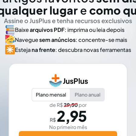
qualquer lugar
e
como qu
Assine o JusPlus e tenha recursos exclusivos
Baixe
arquivos PDF
: imprima ou leia depois
Navegue
sem anúncios
: concentre-se mais
Esteja
na frente
: descubra novas ferramentas
JusPlus
Plano mensal
Plano anual
de R$
29,50
por
2,95
R$
No primeiro mês