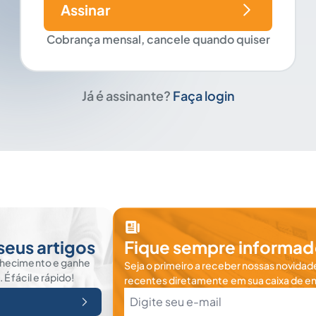
Assinar
Cobrança mensal, cancele quando quiser
Já é assinante?
Faça login
seus artigos
Fique sempre informad
nhecimento e ganhe
Seja o primeiro a receber nossas novidade
 fácil e rápido!
recentes diretamente em sua caixa de en