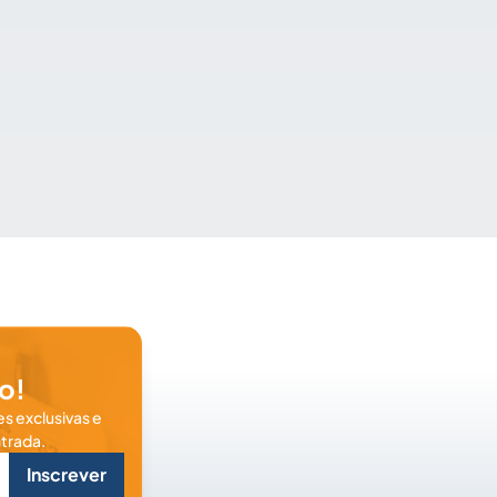
o!
s exclusivas e
trada.
Inscrever