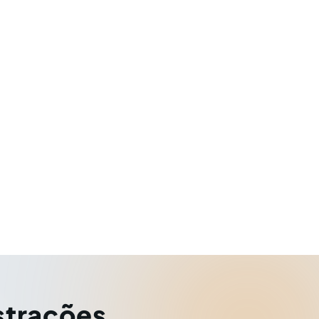
strações
,