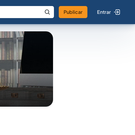
Publicar
Entrar
 IA
Buscar no Jus