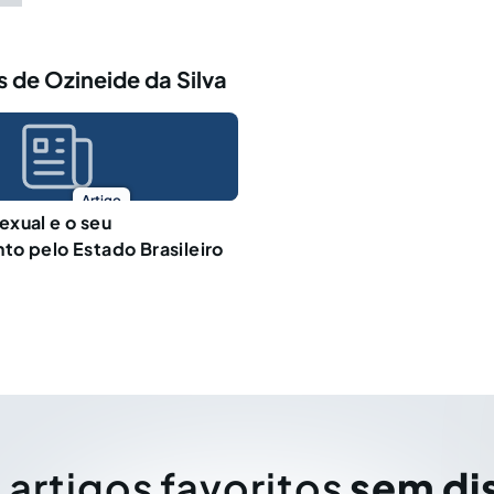
 de Ozineide da Silva
Artigo
xual e o seu
o pelo Estado Brasileiro
 artigos favoritos
sem di