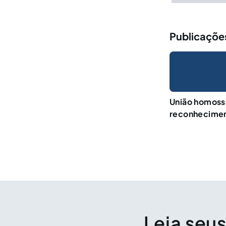
Publicações
União homosse
reconheciment
Leia seus