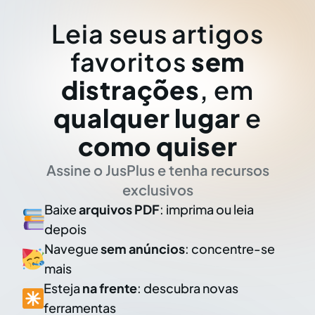
Leia seus artigos
favoritos
sem
distrações
, em
qualquer lugar
e
como quiser
Assine o JusPlus e tenha recursos
exclusivos
Baixe
arquivos PDF
: imprima ou leia
depois
Navegue
sem anúncios
: concentre-se
mais
Esteja
na frente
: descubra novas
ferramentas