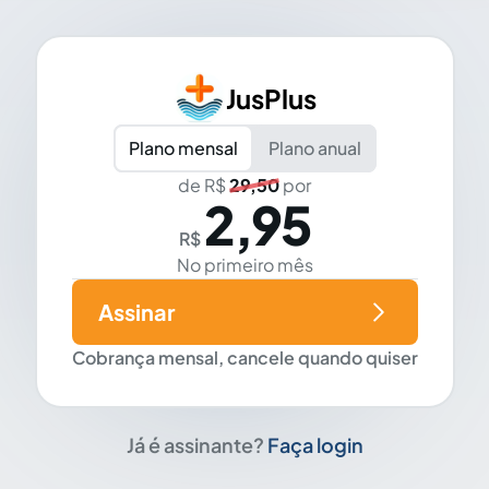
JusPlus
Plano mensal
Plano anual
de R$
29,50
por
2,95
R$
No primeiro mês
Assinar
Cobrança mensal, cancele quando quiser
Já é assinante?
Faça login