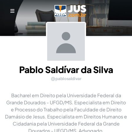
Pablo Saldívar da Silva
pablosaldivar
Bacharel em Direito pela Universidade Federal da
Grande Dourados - UFGD/MS. Especialista em Direito
e Processo do Trabalho pela Faculdade de Direito
Damásio de Jesus. Especialista em Direitos Humanos e
Cidadania pela Universidade Federal da Grande
Dourados - UFGD/MS. Advogado.