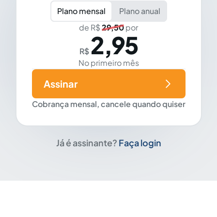
Plano mensal
Plano anual
de R$
29,50
por
2,95
R$
No primeiro mês
Assinar
Cobrança mensal, cancele quando quiser
Já é assinante?
Faça login