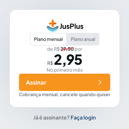
JusPlus
Plano mensal
Plano anual
de R$
29,50
por
2,95
R$
No primeiro mês
Assinar
Cobrança mensal, cancele quando quiser
Já é assinante?
Faça login