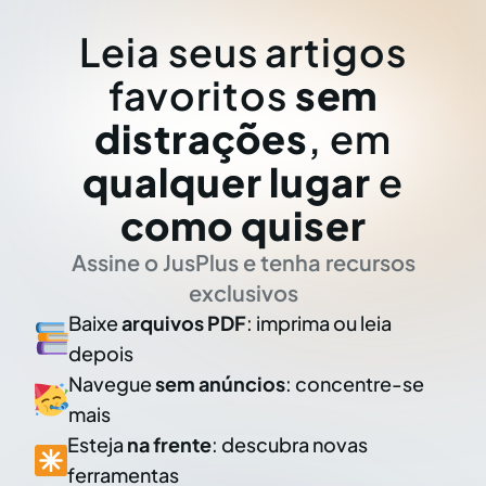
Leia seus artigos
favoritos
sem
distrações
, em
qualquer lugar
e
como quiser
Assine o JusPlus e tenha recursos
exclusivos
Baixe
arquivos PDF
: imprima ou leia
depois
Navegue
sem anúncios
: concentre-se
mais
Esteja
na frente
: descubra novas
ferramentas