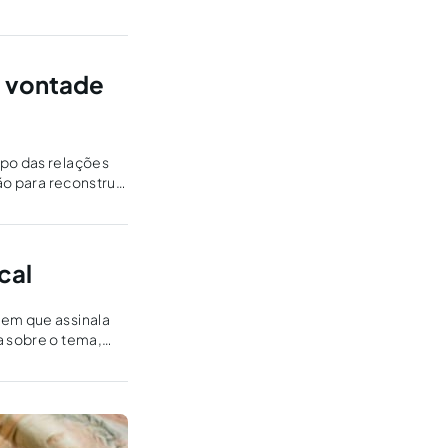
a vontade
mpo das relações
ão para reconstruir
cal
 em que assinala
a sobre o tema,
ma trabalhista.