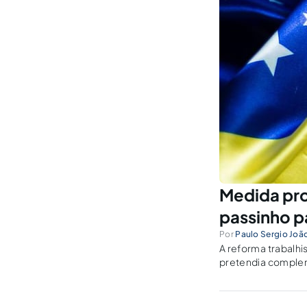
Medida pro
passinho pa
Por
Paulo Sergio Joã
A reforma trabalhi
pretendia compleme