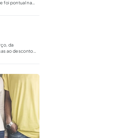
e foi pontual na
rço, da
esas ao desconto