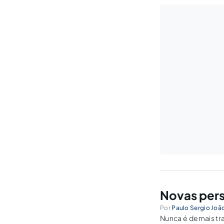
Novas pers
Por
Paulo Sergio Joã
Nunca é demais tra