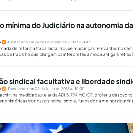
om a Convenção nº 87 da OIT, fala-se...
o mínima do Judiciário na autonomia d
o
Destacado em 24 de Fevereiro de 2019 às 21:43
hamada de reforma trabalhista, trouxe mudanças relevantes no ca
ivas de trabalho que obrigam os intérpretes à moda antiga à reflex
ho nas novas diretrizes.
o sindical facultativa e liberdade sindi
o
Destacado em 02 de Julho de 2018 às 10:30
achin, na medida cautelar da ADI 5.794 MC/DF, proferiu despacho
ns históricas do nosso sindicalismo e, fundado na melhor doutrin
uma grande incerteza da prevalência do que fora aprovado na refor