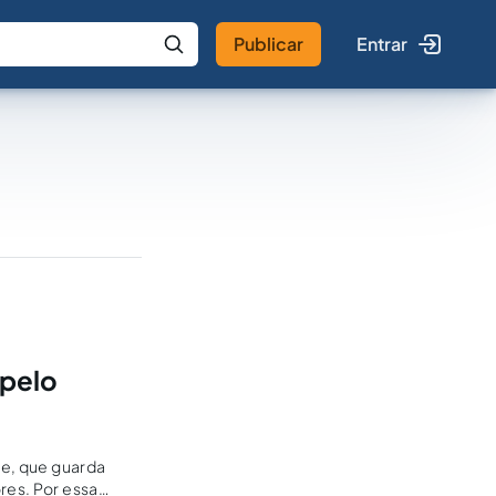
Publicar
Entrar
 IA
Buscar no Jus
 pelo
re, que guarda
res. Por essa