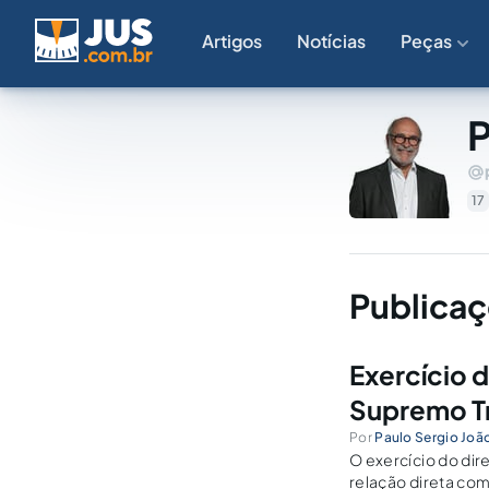
Artigos
Notícias
Peças
P
17
Publicaç
Exercício d
Supremo Tr
Por
Paulo Sergio Joã
O exercício do dir
relação direta com