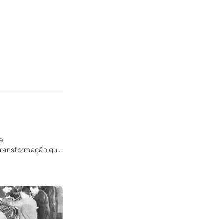
de
 transformação que
 sindicatos e,