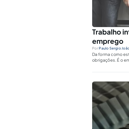
Trabalho i
emprego
Por
Paulo Sergio Joã
Da forma como está
obrigações. É o 