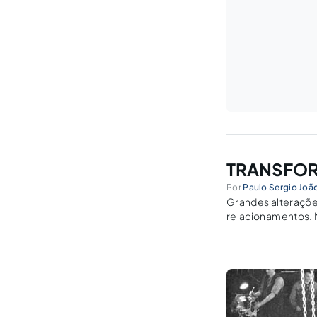
TRANSFOR
Por
Paulo Sergio Joã
Grandes alterações
relacionamentos. 
somente será impl
deste...