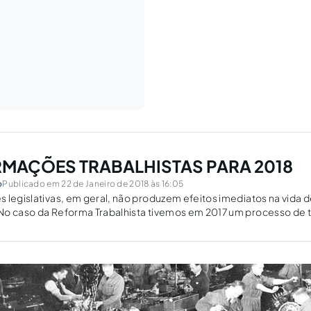
MAÇÕES TRABALHISTAS PARA 2018
o
Publicado em 22 de Janeiro de 2018 às 16:05
 legislativas, em geral, não produzem efeitos imediatos na vida 
No caso da Reforma Trabalhista tivemos em 2017 um processo de
ementado a partir das iniciativas de empregadores, empregados e