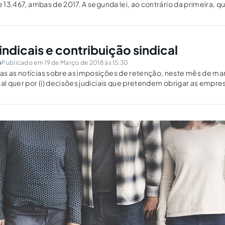
e 13.467, ambas de 2017. A segunda lei, ao contrário da primeira, qu
ho temporário e prestação...
indicais e contribuição sindical
o
Publicado em 19 de Março de 2018 às 15:30
as as notícias sobre as imposições de retenção, neste mês de ma
cal quer por (i) decisões judiciais que pretendem obrigar as empr
seus empregados em atenção a ações ajuizadas...