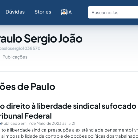
Dúvidas
Stories
IA
Fale com a
aulo Sergio João
paulosergio1038570
Publicações
ões de Paulo
o direito à liberdade sindical sufocado
ibunal Federal
o
Publicado em 17 de Maio de 2023 às 15:21
eito à liberdade sindical pressupõe a existência de pensamento liv
 a impossibilidade de controle de opções políticas dos trabalhado