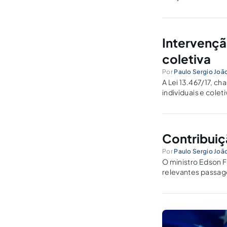
razão, de acordo c
Intervençã
coletiva
Por
Paulo Sergio Joã
A Lei 13.467/17, c
individuais e colet
o direito do trabal
Contribuiçã
Por
Paulo Sergio Joã
O ministro Edson F
relevantes passage
levou o assunto a 