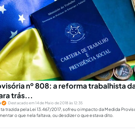
visória nº 808: a reforma trabalhista 
ra trás...
o
Destacado em 14 de Maio de 2018 às 12:35
sta trazida pela Lei 13.467/2017, sofreu o impacto da Medida Provis
ntar o que nela faltava, ou desdizer o que estava dito.