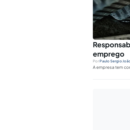
Responsabi
emprego
Por
Paulo Sergio Joã
A empresa tem com