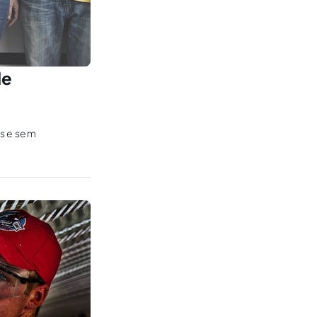
de
as e sem