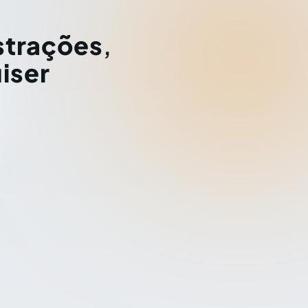
strações
,
iser