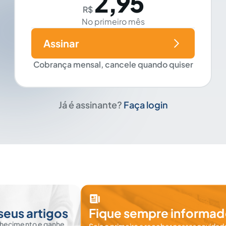
2,95
R$
No primeiro mês
Assinar
Cobrança mensal, cancele quando quiser
Já é assinante?
Faça login
seus artigos
Fique sempre informad
nhecimento e ganhe