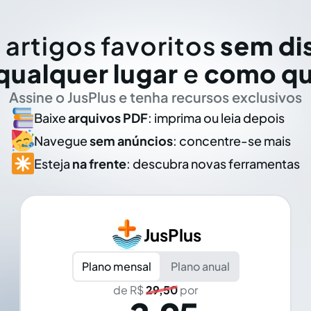
 artigos favoritos
sem di
qualquer lugar
e
como qu
Assine o JusPlus e tenha recursos exclusivos
Baixe
arquivos PDF
: imprima ou leia depois
Navegue
sem anúncios
: concentre-se mais
Esteja
na frente
: descubra novas ferramentas
JusPlus
Plano mensal
Plano anual
de R$
29,50
por