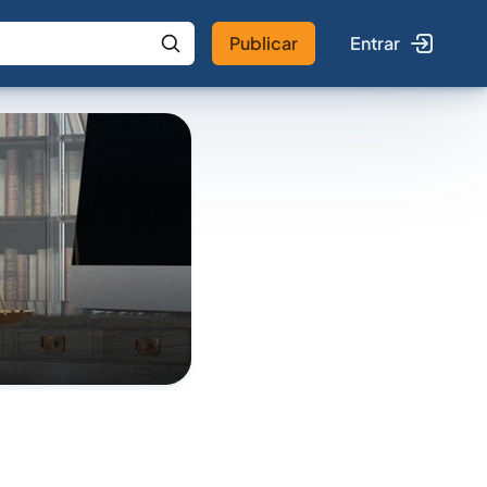
Publicar
Entrar
 IA
Buscar no Jus