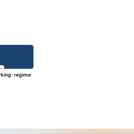
o
rking: regime