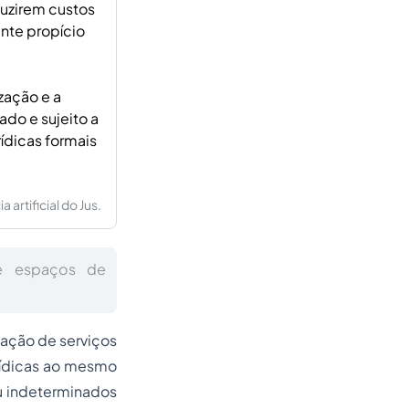
eduzirem custos
nte propício
zação e a
do e sujeito a
ídicas formais
artificial do Jus.
s e espaços de
stação de serviços
urídicas ao mesmo
u indeterminados