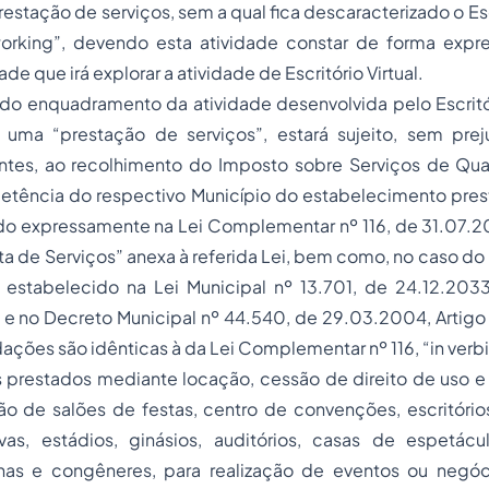
estação de serviços, sem a qual fica descaracterizado o Escr
orking”, devendo esta atividade constar de forma expr
de que irá explorar a atividade de Escritório Virtual.
do enquadramento da atividade desenvolvida pelo Escritór
 uma “prestação de serviços”, estará sujeito, sem pre
ntes, ao recolhimento do Imposto sobre Serviços de Qua
tência do respectivo Município do estabelecimento prest
do expressamente na Lei Complementar nº 116, de 31.07.20
ista de Serviços” anexa à referida Lei, bem como, no caso do
estabelecido na Lei Municipal nº 13.701, de 24.12.2033, 
, e no Decreto Municipal nº 44.540, de 29.03.2004, Artigo 1
dações são idênticas à da Lei Complementar nº 116, “in verbi
ços prestados mediante locação, cessão de direito de uso e 
o de salões de festas, centro de convenções, escritórios 
vas, estádios, ginásios, auditórios, casas de espetác
has e congêneres, para realização de eventos ou negó