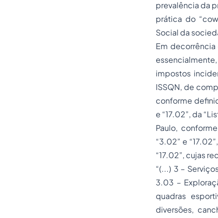
prevalência da pr
prática do “cow
Social da socieda
Em decorrência 
essencialmente,
impostos incide
ISSQN, de compe
conforme defini
e “17.02”, da “L
Paulo, conforme 
“3.02” e “17.02”
“17.02”, cujas re
“(...) 3 – Servi
3.03 – Exploraçã
quadras esporti
diversões, canc