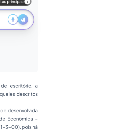
de escritório, a
queles descritos
ade desenvolvida
dade Econômica –
11-3-00), pois há