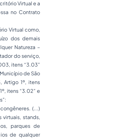
itório Virtual e a
essa no Contrato
io Virtual como,
juízo dos demais
lquer Natureza –
ador do serviço,
03, itens “3.03”
 Município de São
Artigo 1º, itens
º, itens “3.02” e
s”:
congêneres. (...)
virtuais, stands,
ulos, parques de
cios de qualquer