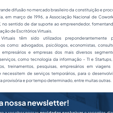
rande difusão no mercado brasileiro da constituição e procu
iada, em março de 1996, a Associação Nacional de Coworki
V, no sentido de dar suporte ao empreendedor, fomentand
ação de Escritórios Virtuais.
 Virtuais têm sido utilizados preponderantemente po
mos como: advogados, psicólogos, economistas, consulto
empresários e empresas dos mais diversos segmento
serviços, como tecnologia da informação – TI e Startups,
os, treinamentos, pesquisas, empresários em viagens
 necessitem de serviços temporários, para o desenvol
ra provisória e por tempo determinado, entre muitas outras.
a nossa newsletter!
iro a receber nossas
novidades exclusivas
e recentes di