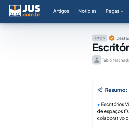
Artigos
Notícias
Peças
Destaq
Artigo
Escritó
Fábio Machad
Resumo:
Escritórios 
de espaços fí
colaborativo 