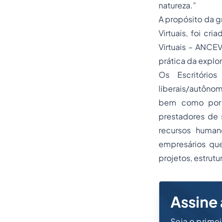
natureza.”
A propósito da g
Virtuais, foi cr
Virtuais – ANCE
prática da explor
Os Escritórios
liberais/autôno
bem como por 
prestadores de 
recursos human
empresários que
projetos, estrutu
Assine 
Seja o prime