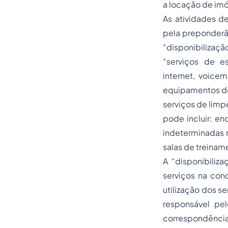
a locação de imó
As atividades de
pela preponderân
“disponibilizaç
“serviços de e
internet, voicem
equipamentos de e
serviços de limp
pode incluir: en
indeterminadas no
salas de treinam
A “disponibiliz
serviços na con
utilização dos se
responsável pe
correspondências