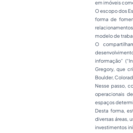
em imóveis comer
O escopo dos Esc
forma de foment
relacionamentos,
modelo de traba
O compartilham
desenvolvimento
informação” (“I
Gregory, que cri
Boulder, Colorad
Nesse passo, co
operacionais de
espaços determi
Desta forma, est
diversas áreas, 
investimentos in