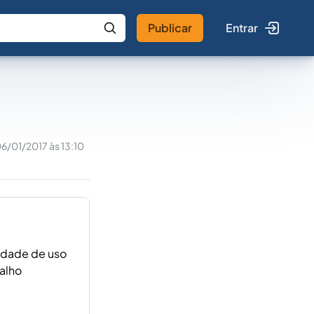
Publicar
Entrar
 IA
Buscar no Jus
6/01/2017 às 13:10
lidade de uso
alho