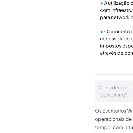
A utilização 
com infraestr
para networkin
O conceito d
necessidade de
impostos espec
através de con
Considerações
"coworking".
Os Escritórios Vi
operacionais de 
tempo, com a fa