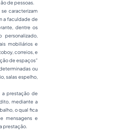
ação de pessoas.
 se caracterizam
m a faculdade de
rante, dentre os
 personalizado,
ais mobiliários e
toboy, correios, e
zação de espaços”
 determinadas ou
io, salas espelho,
s a prestação de
dito, mediante a
balho, o qual fica
 de mensagens e
da prestação.