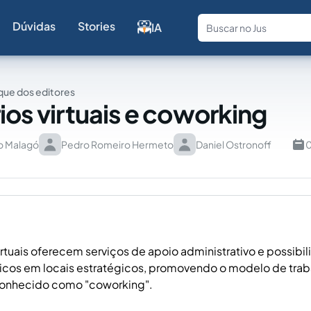
Dúvidas
Stories
IA
Fale com a
ue dos editores
rios virtuais e coworking
o Malagó
Pedro Romeiro Hermeto
Daniel Ostronoff
0
Virtuais oferecem serviços de apoio administrativo e possibi
sicos em locais estratégicos, promovendo o modelo de trab
conhecido como "coworking".