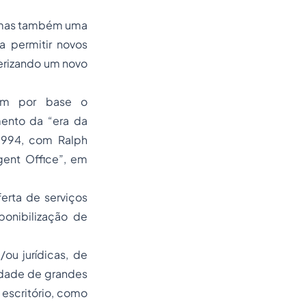
, mas também uma
a permitir novos
terizando um novo
tem por base o
mento da “era da
1.994, com Ralph
igent Office”, em
erta de serviços
ponibilização de
/ou jurídicas, de
sidade de grandes
 escritório, como