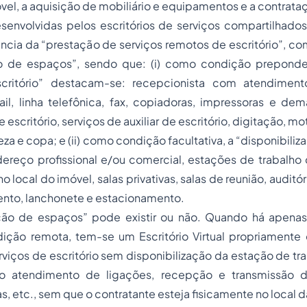
vel, a aquisição de mobiliário e equipamentos e a contrat
senvolvidas pelos escritórios de serviços compartilhados
cia da “prestação de serviços remotos de escritório”, co
ão de espaços”, sendo que: (i) como condição preponde
scritório” destacam-se: recepcionista com atendimento
ail, linha telefônica, fax, copiadoras, impressoras e dem
scritório, serviços de auxiliar de escritório, digitação, mo
eza e copa; e (ii) como condição facultativa, a “disponibili
dereço profissional e/ou comercial, estações de trabalho
 local do imóvel, salas privativas, salas de reunião, auditór
ento, lanchonete e estacionamento.
ação de espaços” pode existir ou não. Quando há apena
dição remota, tem-se um Escritório Virtual propriamente 
rviços de escritório sem disponibilização da estação de tra
lo atendimento de ligações, recepção e transmissão
, etc., sem que o contratante esteja fisicamente no local 