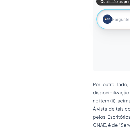
Por outro lado,
disponibilizaçã
no item (ii), acim
À vista de tais 
pelos Escritóri
CNAE, é de “Serv