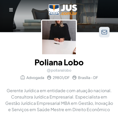
Poliana Lobo
polianalobo
Advogada
29801/DF
Brasília - DF
Gerente Jurídica em entidade com atuação nacional.
Consultora Jurídica Empresarial. Especialista em
Gestão Jurídica Empresarial MBA em Gestão, Inovação
e Serviços em Saúde Mestre em Direito Econômico