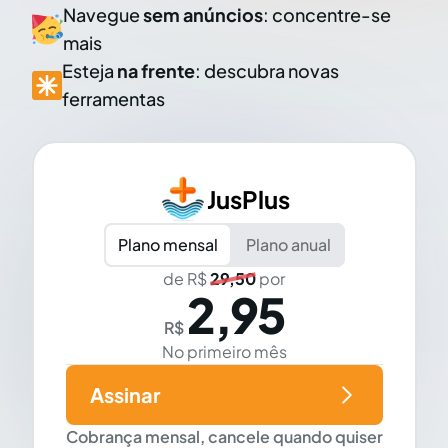
Navegue
sem anúncios
: concentre-se
mais
Esteja
na frente
: descubra novas
ferramentas
JusPlus
Plano mensal
Plano anual
de R$
29,50
por
2,95
R$
No primeiro mês
Assinar
Cobrança mensal, cancele quando quiser