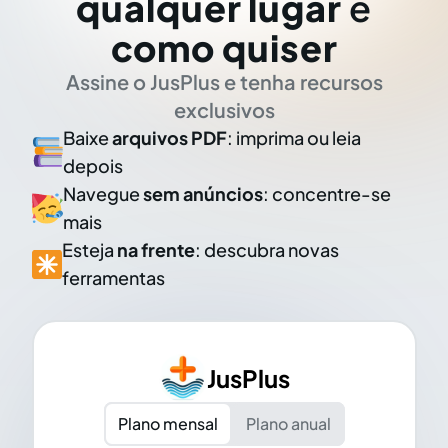
qualquer lugar
e
como quiser
Assine o JusPlus e tenha recursos
exclusivos
Baixe
arquivos PDF
: imprima ou leia
depois
Navegue
sem anúncios
: concentre-se
mais
Esteja
na frente
: descubra novas
ferramentas
JusPlus
Plano mensal
Plano anual