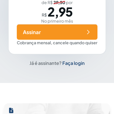
de R$
29,50
por
2,95
R$
No primeiro mês
Assinar
Cobrança mensal, cancele quando quiser
Já é assinante?
Faça login