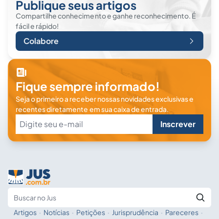
Publique seus artigos
Compartilhe conhecimento e ganhe reconhecimento. É
fácil e rápido!
Colabore
Fique sempre informado!
Seja o primeiro a receber nossas novidades exclusivas e
recentes diretamente em sua caixa de entrada.
Inscrever
Artigos
·
Notícias
·
Petições
·
Jurisprudência
·
Pareceres
·