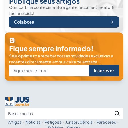
Publique seus artigos
Compartilhe conhecimento e ganhe reconhecimento. É
fácil e rápido!
Colabore
Fique sempre informado!
Seja o primeiro a receber nossas novidades exclusivas e
recentes diretamente em sua caixa de entrada.
Inscrever
Artigos
·
Notícias
·
Petições
·
Jurisprudência
·
Pareceres
·
Fale com a IA
Buscar no Jus
Dúvidas
·
Stories