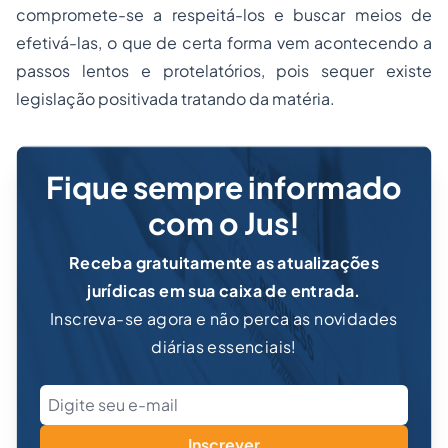
compromete-se a respeitá-los e buscar meios de
efetivá-las, o que de certa forma vem acontecendo a
passos lentos e protelatórios, pois sequer existe
legislação positivada tratando da matéria.
Fique sempre informado
com o Jus!
Receba gratuitamente as atualizações
jurídicas em sua caixa de entrada.
Inscreva-se agora e não perca as novidades
diárias essenciais!
Inscrever