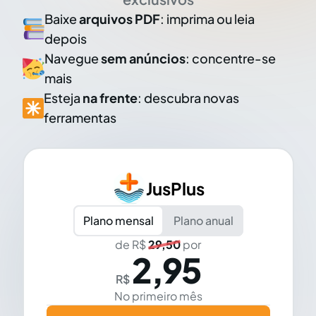
Baixe
arquivos PDF
: imprima ou leia
depois
Navegue
sem anúncios
: concentre-se
mais
Esteja
na frente
: descubra novas
ferramentas
JusPlus
Plano mensal
Plano anual
de R$
29,50
por
2,95
R$
No primeiro mês