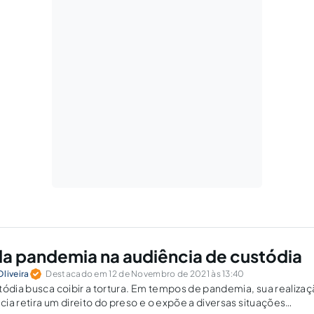
a pandemia na audiência de custódia
liveira
Destacado em 12 de Novembro de 2021 às 13:40
tódia busca coibir a tortura. Em tempos de pandemia, sua realiza
ia retira um direito do preso e o expõe a diversas situações