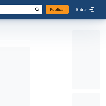
Publicar
Entrar
 IA
Buscar no Jus