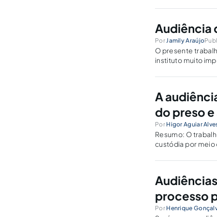
constrangedoras.
Audiência 
Por
Jamily Araújo
Pub
O presente trabalh
instituto muito im
do nosso ordename
A audiênci
do preso e
Por
Higor Aguiar Alve
Resumo: O trabalho
custódia por meio 
constitucional e in
principais caracter
Audiências
processo 
Por
Henrique Gonçal