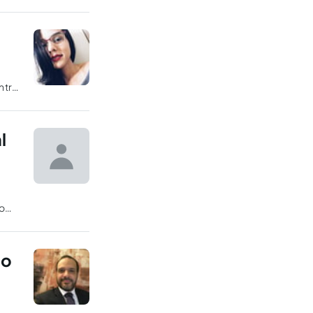
ntro
l
ão
as as
do