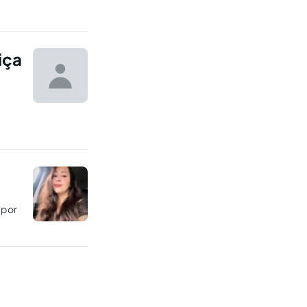
iça
 por