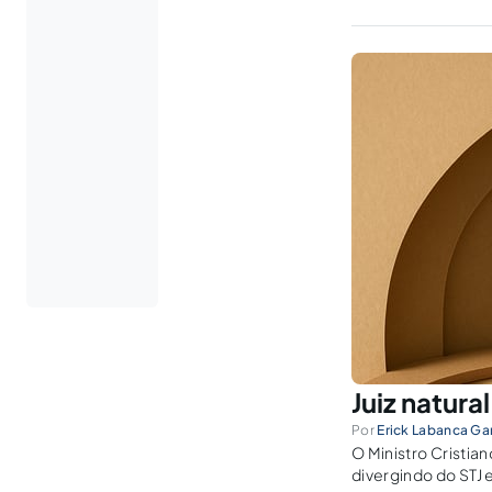
Juiz natur
Por
Erick Labanca Ga
O Ministro Cristian
divergindo do STJ 