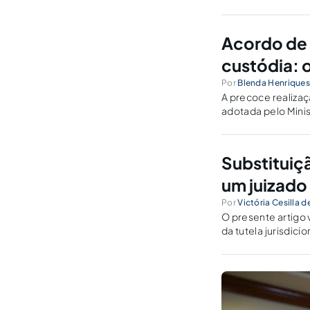
Acordo de 
custódia: 
Por
Blenda Henriques
A precoce realizaç
adotada pelo Minis
nulidades.
Substituiç
um juizado
Por
Victória Cesilla 
O presente artigo 
da tutela jurisdicio