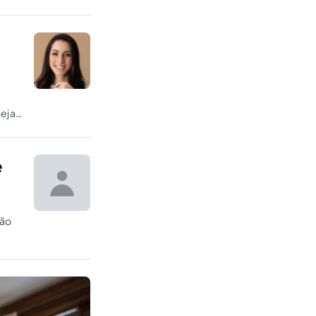
ejar
e
ção