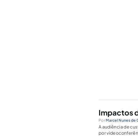
Impactos d
Por
Marcel Nunes de O
A audiência de cus
por videoconferênc