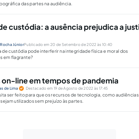
pográfica das partes na audiência.
e custódia: a ausência prejudica a just
 Rocha Júnior
Publicado em 20 de Setembro de 2022 às 10:40
a de custódia pode interferir na integridade física e moral dos
s em flagrante?
 on-line em tempos de pandemia
s de Lima
Destacado em 19 de Agosto de 2022 às 17:45
ita ser feito para que os recursos de tecnologia, como audiências
sejam utilizados sem prejuízo às partes.