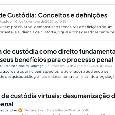
de Custódia: Conceitos e definições
licado em 01 de Novembro de 2020 às 10:59
o tem por objetivo, demonstrar os conceitos e definições de um
portante, a audiência de custódia, o qual é considerado recente de
nto jurídico.
a de custódia como direito fundamenta
 seus benefícios para o processo penal
s
e
Jeferson Ribeiro Gonzaga
Publicado em 24 de Agosto de 2020 às 18:30
 abordará os principais aspectos relacionados à audiência de
de pesquisas bibliográficas e documentais, analisando a legislaç
fraconstitucional, além da legislação internacional. Serão analisad
ísticas da audiência de custódia, quais os seus...
 de custódia virtuais: desumanização 
penal
ves Sanches
Destacado em 17 de Julho de 2020 às 19:40