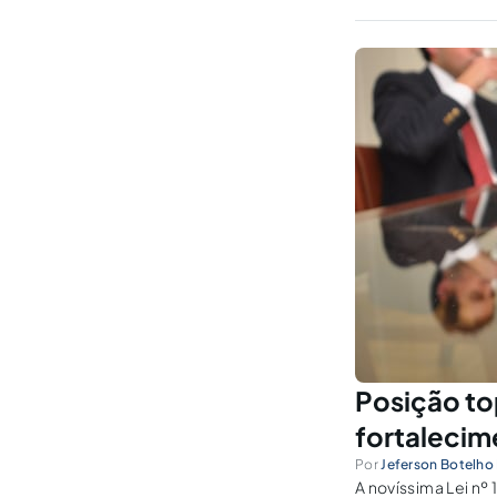
natural e devido p
Posição to
fortalecim
Por
Jeferson Botelho 
A novíssima Lei n