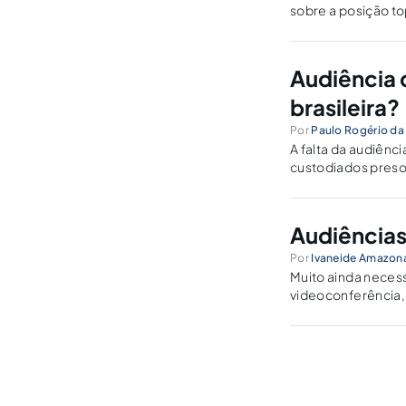
sobre a posição to
Audiência d
brasileira?
Por
Paulo Rogério da
A falta da audiênci
custodiados preso
Audiências
Por
Ivaneide Amazona
Muito ainda necess
videoconferência, 