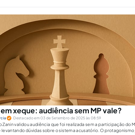
al em xeque: audiência sem MP vale?
rcia
Destacado em 03 de Setembro de 2025 às 08:59
o Zanin validou audiência que foi realizada sem a participação do M
e levantando dúvidas sobre o sistema acusatório. O protagonismo jud