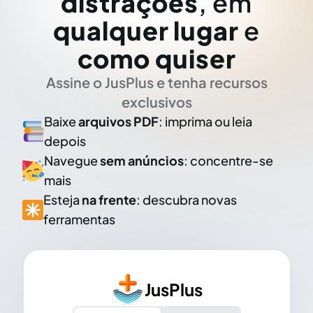
distrações
, em
qualquer lugar
e
como quiser
Assine o JusPlus e tenha recursos
exclusivos
Baixe
arquivos PDF
: imprima ou leia
depois
Navegue
sem anúncios
: concentre-se
mais
Esteja
na frente
: descubra novas
ferramentas
JusPlus