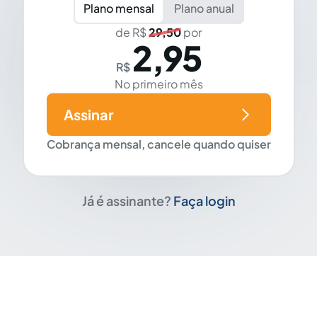
Plano mensal
Plano anual
de R$
29,50
por
2,95
R$
No primeiro mês
Assinar
Cobrança mensal, cancele quando quiser
Já é assinante?
Faça login