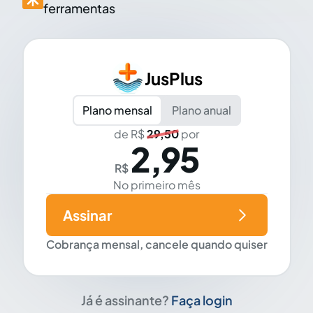
ferramentas
JusPlus
Plano mensal
Plano anual
de R$
29,50
por
2,95
R$
No primeiro mês
Assinar
Cobrança mensal, cancele quando quiser
Já é assinante?
Faça login