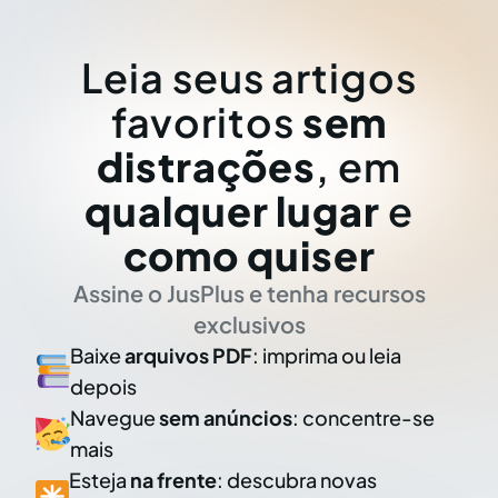
Leia seus artigos
favoritos
sem
distrações
, em
qualquer lugar
e
como quiser
Assine o JusPlus e tenha recursos
exclusivos
Baixe
arquivos PDF
: imprima ou leia
depois
Navegue
sem anúncios
: concentre-se
mais
Esteja
na frente
: descubra novas