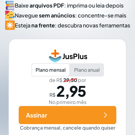
Baixe
arquivos PDF
: imprima ou leia depois
Navegue
sem anúncios
: concentre-se mais
Esteja
na frente
: descubra novas ferramentas
JusPlus
Plano mensal
Plano anual
de R$
29,50
por
2,95
R$
No primeiro mês
Assinar
Cobrança mensal, cancele quando quiser