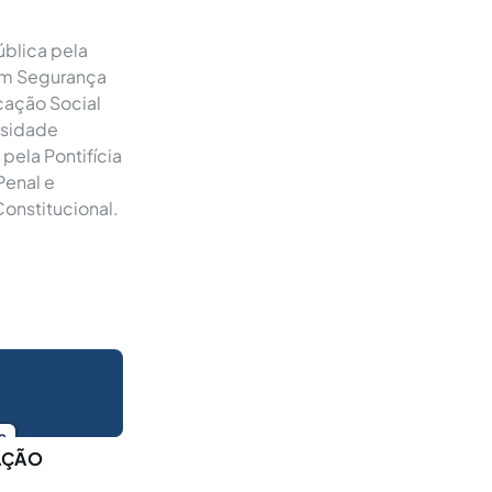
ública pela
 em Segurança
cação Social
rsidade
pela Pontifícia
Penal e
Constitucional.
o
AÇÃO