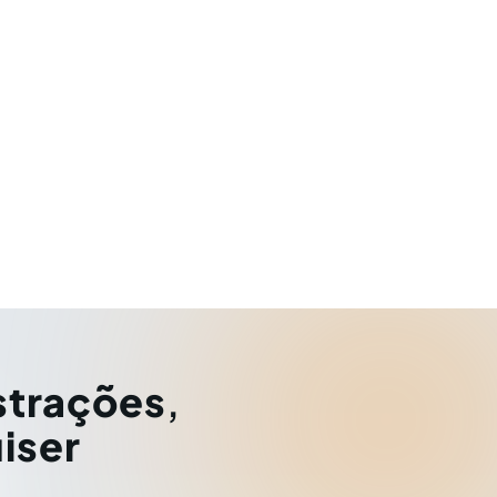
strações
,
iser