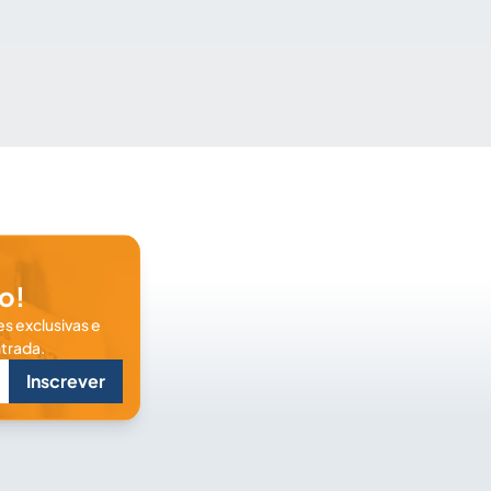
o!
s exclusivas e
trada.
Inscrever