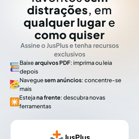
distrações
, em
qualquer lugar
e
como quiser
Assine o JusPlus e tenha recursos
exclusivos
Baixe
arquivos PDF
: imprima ou leia
depois
Navegue
sem anúncios
: concentre-se
mais
Esteja
na frente
: descubra novas
ferramentas
JusPlus