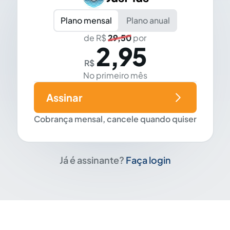
Plano mensal
Plano anual
de R$
29,50
por
2,95
R$
No primeiro mês
Assinar
Cobrança mensal, cancele quando quiser
Já é assinante?
Faça login