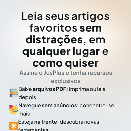
Leia seus artigos
favoritos
sem
distrações
, em
qualquer lugar
e
como quiser
Assine o JusPlus e tenha recursos
exclusivos
Baixe
arquivos PDF
: imprima ou leia
depois
Navegue
sem anúncios
: concentre-se
mais
Esteja
na frente
: descubra novas
ferramentas