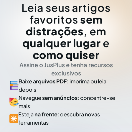
Leia seus artigos
favoritos
sem
distrações
, em
qualquer lugar
e
como quiser
Assine o JusPlus e tenha recursos
exclusivos
Baixe
arquivos PDF
: imprima ou leia
depois
Navegue
sem anúncios
: concentre-se
mais
Esteja
na frente
: descubra novas
ferramentas