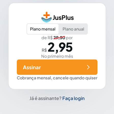
JusPlus
Plano mensal
Plano anual
de R$
29,50
por
2,95
R$
No primeiro mês
Assinar
Cobrança mensal, cancele quando quiser
Já é assinante?
Faça login