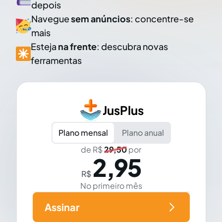
depois
Navegue
sem anúncios
: concentre-se
mais
Esteja
na frente
: descubra novas
ferramentas
JusPlus
Plano mensal
Plano anual
de R$
29,50
por
2,95
R$
No primeiro mês
Assinar