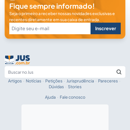
Fique sempre informado!
Seja o primeiro a receber nossas novidades exclusivas e
recentes diretamente em sua caixa de entrada.
Inscrever
Artigos
·
Notícias
·
Petições
·
Jurisprudência
·
Pareceres
·
Fale com a IA
Buscar no Jus
Dúvidas
·
Stories
Ajuda
·
Fale conosco