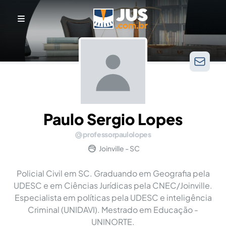
Paulo Sergio Lopes
professorpaulolopes
Joinville - SC
Policial Civil em SC. Graduando em Geografia pela
UDESC e em Ciências Jurídicas pela CNEC/Joinville.
Especialista em políticas pela UDESC e inteligência
Criminal (UNIDAVI). Mestrado em Educação -
UNINORTE.