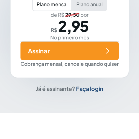
Plano mensal
Plano anual
de R$
29,50
por
2,95
R$
No primeiro mês
Assinar
Cobrança mensal, cancele quando quiser
Já é assinante?
Faça login