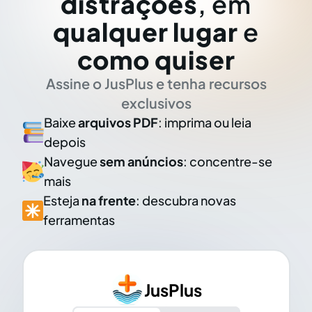
distrações
, em
qualquer lugar
e
como quiser
Assine o JusPlus e tenha recursos
exclusivos
Baixe
arquivos PDF
: imprima ou leia
depois
Navegue
sem anúncios
: concentre-se
mais
Esteja
na frente
: descubra novas
ferramentas
JusPlus