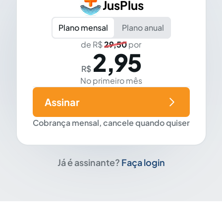
JusPlus
Plano mensal
Plano anual
de R$
29,50
por
2,95
R$
No primeiro mês
Assinar
Cobrança mensal, cancele quando quiser
Já é assinante?
Faça login