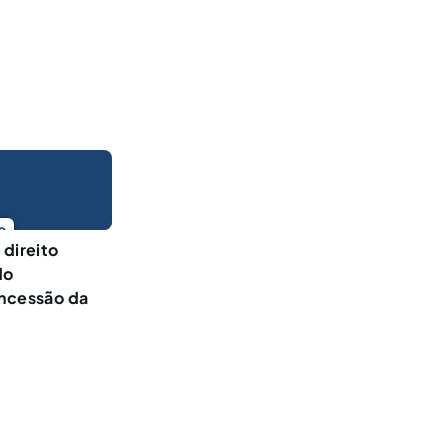
o
 direito
do
oncessão da