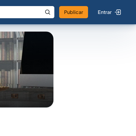
Publicar
Entrar
 IA
Buscar no Jus