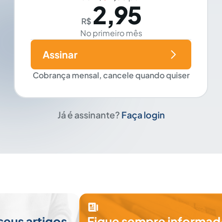
2,95
R$
No primeiro mês
Assinar
Cobrança mensal, cancele quando quiser
Já é assinante?
Faça login
seus artigos
Fique sempre informad