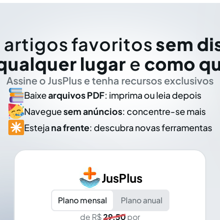
 artigos favoritos
sem di
qualquer lugar
e
como qu
Assine o JusPlus e tenha recursos exclusivos
Baixe
arquivos PDF
: imprima ou leia depois
Navegue
sem anúncios
: concentre-se mais
Esteja
na frente
: descubra novas ferramentas
JusPlus
Plano mensal
Plano anual
de R$
29,50
por