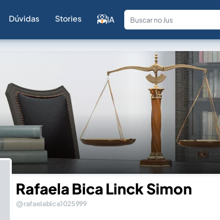
Dúvidas
Stories
IA
Fale com a
Rafaela Bica Linck Simon
rafaelabica1025999