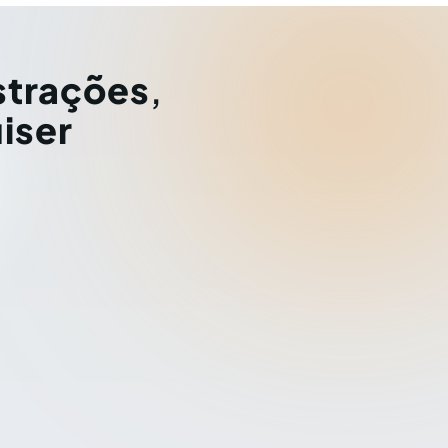
strações
,
iser