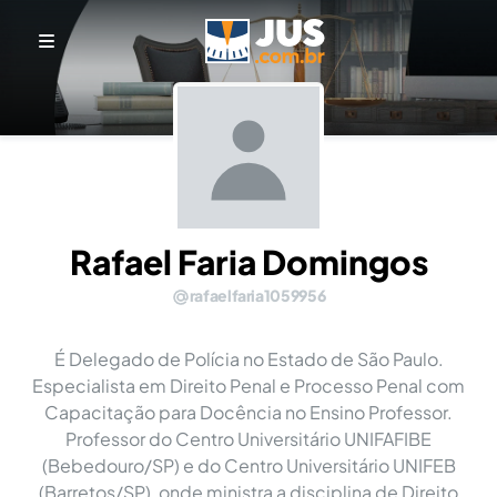
Rafael Faria Domingos
rafaelfaria1059956
É Delegado de Polícia no Estado de São Paulo.
Especialista em Direito Penal e Processo Penal com
Capacitação para Docência no Ensino Professor.
Professor do Centro Universitário UNIFAFIBE
(Bebedouro/SP) e do Centro Universitário UNIFEB
(Barretos/SP), onde ministra a disciplina de Direito