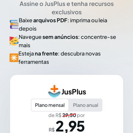
Assine o JusPlus e tenha recursos
exclusivos
Baixe
arquivos PDF
: imprima ou leia
depois
Navegue
sem anúncios
: concentre-se
mais
Esteja
na frente
: descubra novas
ferramentas
JusPlus
Plano mensal
Plano anual
de R$
29,50
por
2,95
R$