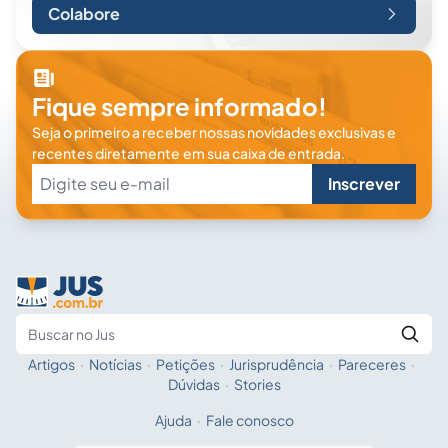
Colabore
Fique sempre informado!
Seja o primeiro a receber nossas novidades exclusivas e
recentes diretamente em sua caixa de entrada.
Inscrever
Artigos
·
Notícias
·
Petições
·
Jurisprudência
·
Pareceres
·
Fale com a IA
Buscar no Jus
Dúvidas
·
Stories
Ajuda
·
Fale conosco