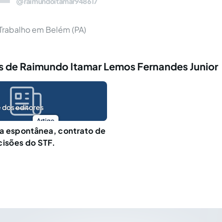
raimundoitamar948617
o Trabalho em Belém (PA)
s de Raimundo Itamar Lemos Fernandes Junior
 dos editores
Artigo
a espontânea, contrato de
cisões do STF.