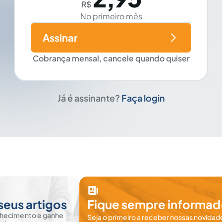
R$
No primeiro mês
Assinar
Cobrança mensal, cancele quando quiser
Já é assinante?
Faça login
seus artigos
Fique sempre informad
nhecimento e ganhe
Seja o primeiro a receber nossas novidade