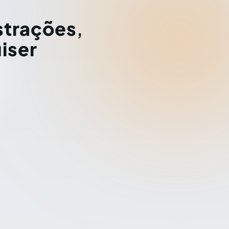
strações
,
iser