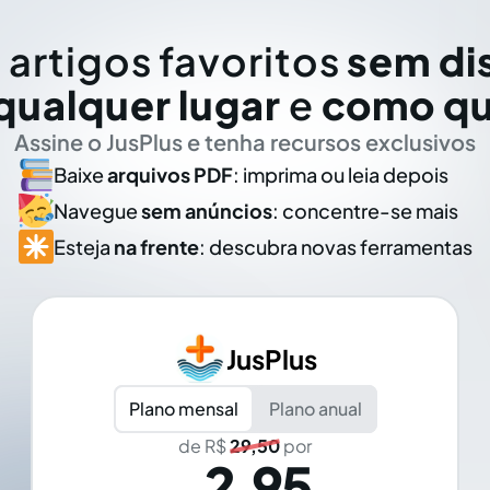
 artigos favoritos
sem di
qualquer lugar
e
como qu
Assine o JusPlus e tenha recursos exclusivos
Baixe
arquivos PDF
: imprima ou leia depois
Navegue
sem anúncios
: concentre-se mais
Esteja
na frente
: descubra novas ferramentas
JusPlus
Plano mensal
Plano anual
de R$
29,50
por
2,95